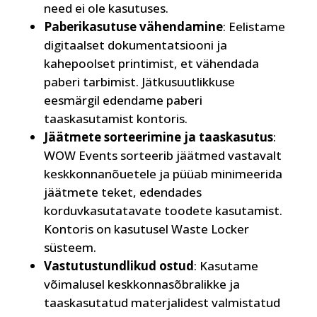
need ei ole kasutuses.
Paberikasutuse vähendamine
: Eelistame
digitaalset dokumentatsiooni ja
kahepoolset printimist, et vähendada
paberi tarbimist. Jätkusuutlikkuse
eesmärgil edendame paberi
taaskasutamist kontoris.
Jäätmete sorteerimine ja taaskasutus
:
WOW Events sorteerib jäätmed vastavalt
keskkonnanõuetele ja püüab minimeerida
jäätmete teket, edendades
korduvkasutatavate toodete kasutamist.
Kontoris on kasutusel Waste Locker
süsteem.
Vastutustundlikud ostud
: Kasutame
võimalusel keskkonnasõbralikke ja
taaskasutatud materjalidest valmistatud