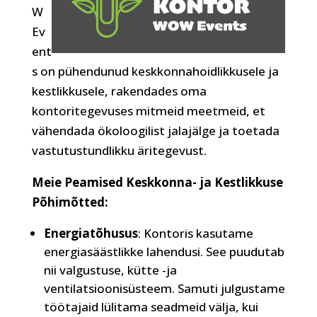
W
Ev
ent
s on pühendunud keskkonnahoidlikkusele ja
kestlikkusele, rakendades oma
kontoritegevuses mitmeid meetmeid, et
vähendada ökoloogilist jalajälge ja toetada
vastutustundlikku äritegevust.
Meie Peamised Keskkonna- ja Kestlikkuse
Põhimõtted:
Energiatõhusus
: Kontoris kasutame
energiasäästlikke lahendusi. See puudutab
nii valgustuse, kütte -ja
ventilatsioonisüsteem. Samuti julgustame
töötajaid lülitama seadmeid välja, kui