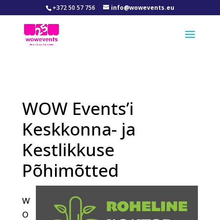
+372 50 57 756
info@wowevents.eu
WOW Events’i
Keskkonna- ja
Kestlikkuse
Põhimõtted
W
O