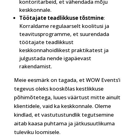
kontoritarbeid, et vähendada mõju
keskkonnale.
Töötajate teadlikkuse tõstmine
:
Korraldame regulaarselt koolitusi ja
teavitusprogramme, et suurendada
töötajate teadlikkust
keskkonnahoidlikest praktikatest ja
julgustada nende igapäevast
rakendamist.
Meie eesmärk on tagada, et WOW Events’i
tegevus oleks kooskõlas kestlikkuse
põhimõtetega, luues väärtust mitte ainult
klientidele, vaid ka keskkonnale. Oleme
kindlad, et vastutustundlik tegutsemine
aitab kaasa puhtama ja jätkusuutlikuma
tuleviku loomisele.