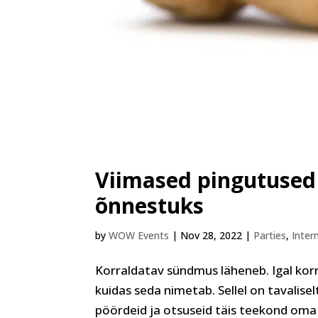
Viimased pingutused 
õnnestuks
by
WOW Events
|
Nov 28, 2022
|
Parties
,
Inter
Korraldatav sündmus läheneb. Igal korra
kuidas seda nimetab. Sellel on tavalise
pöördeid ja otsuseid täis teekond oma