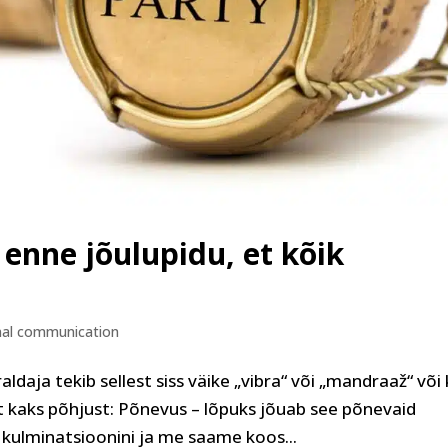
enne jõulupidu, et kõik
nal communication
ldaja tekib sellest siss väike „vibra“ või „mandraaž“ või
lt kaks põhjust: Põnevus – lõpuks jõuab see põnevaid
 kulminatsioonini ja me saame koos...