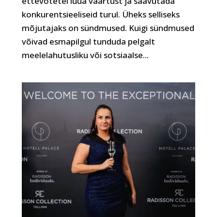
ettevõtetel luua väärtust ja saavutada
konkurentsieeliseid turul. Üheks selliseks
mõjutajaks on sündmused. Kuigi sündmused
võivad esmapilgul tunduda pelgalt
meelelahutusliku või sotsiaalse...