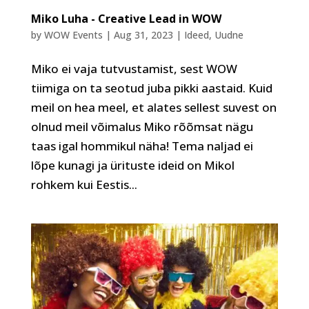
Miko Luha - Creative Lead in WOW
by
WOW Events
|
Aug 31, 2023
|
Ideed
,
Uudne
Miko ei vaja tutvustamist, sest WOW
tiimiga on ta seotud juba pikki aastaid. Kuid
meil on hea meel, et alates sellest suvest on
olnud meil võimalus Miko rõõmsat nägu
taas igal hommikul näha! Tema naljad ei
lõpe kunagi ja ürituste ideid on Mikol
rohkem kui Eestis...