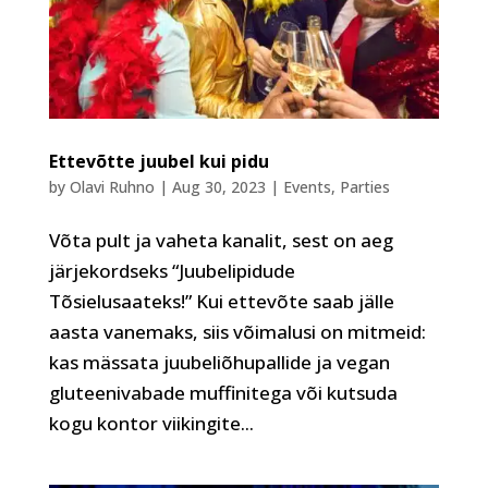
Ettevõtte juubel kui pidu
by
Olavi Ruhno
|
Aug 30, 2023
|
Events
,
Parties
Võta pult ja vaheta kanalit, sest on aeg
järjekordseks “Juubelipidude
Tõsielusaateks!” Kui ettevõte saab jälle
aasta vanemaks, siis võimalusi on mitmeid:
kas mässata juubeliõhupallide ja vegan
gluteenivabade muffinitega või kutsuda
kogu kontor viikingite...