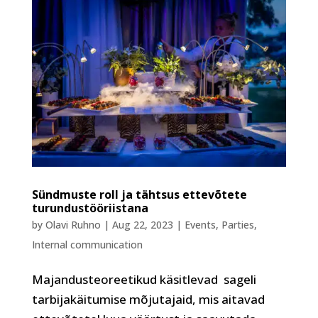
Sündmuste roll ja tähtsus ettevõtete
turundustööriistana
by
Olavi Ruhno
|
Aug 22, 2023
|
Events
,
Parties
,
Internal communication
Majandusteoreetikud käsitlevad sageli
tarbijakäitumise mõjutajaid, mis aitavad