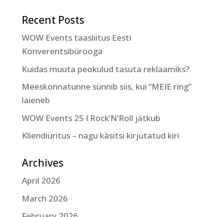
Recent Posts
WOW Events taasliitus Eesti
Konverentsibürooga
Kuidas muuta peokulud tasuta reklaamiks?
Meeskonnatunne sünnib siis, kui “MEIE ring”
laieneb
WOW Events 25 I Rock’N’Roll jätkub
Kliendiüritus – nagu käsitsi kirjutatud kiri
Archives
April 2026
March 2026
February 2026