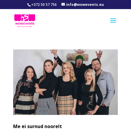
+372 50 57 756
info@wowevents.eu
Me ei surnud noorelt