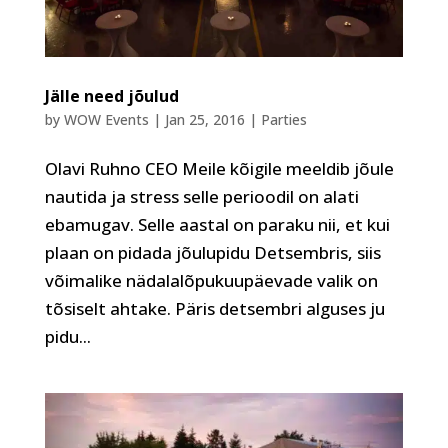
Jälle need jõulud
by
WOW Events
|
Jan 25, 2016
|
Parties
Olavi Ruhno CEO Meile kõigile meeldib jõule
nautida ja stress selle perioodil on alati
ebamugav. Selle aastal on paraku nii, et kui
plaan on pidada jõulupidu Detsembris, siis
võimalike nädalalõpukuupäevade valik on
tõsiselt ahtake. Päris detsembri alguses ju
pidu...