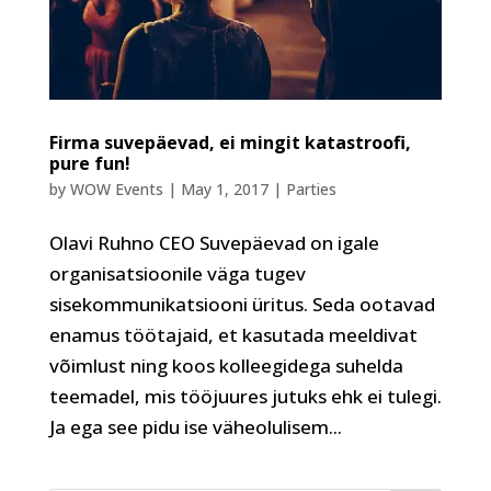
Firma suvepäevad, ei mingit katastroofi,
pure fun!
by
WOW Events
|
May 1, 2017
|
Parties
Olavi Ruhno CEO Suvepäevad on igale
organisatsioonile väga tugev
sisekommunikatsiooni üritus. Seda ootavad
enamus töötajaid, et kasutada meeldivat
võimlust ning koos kolleegidega suhelda
teemadel, mis tööjuures jutuks ehk ei tulegi.
Ja ega see pidu ise väheolulisem...