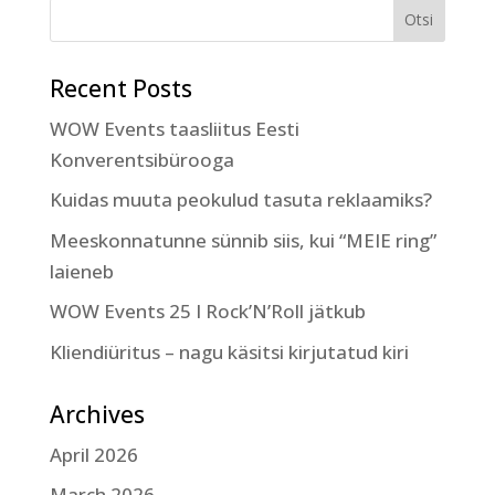
Recent Posts
WOW Events taasliitus Eesti
Konverentsibürooga
Kuidas muuta peokulud tasuta reklaamiks?
Meeskonnatunne sünnib siis, kui “MEIE ring”
laieneb
WOW Events 25 I Rock’N’Roll jätkub
Kliendiüritus – nagu käsitsi kirjutatud kiri
Archives
April 2026
March 2026