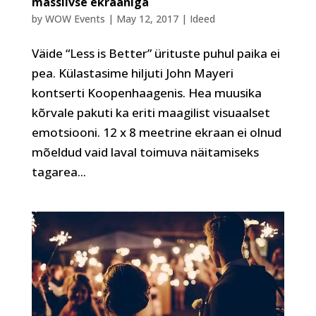
massiivse ekraaniga
by
WOW Events
|
May 12, 2017
|
Ideed
Väide “Less is Better” ürituste puhul paika ei
pea. Külastasime hiljuti John Mayeri
kontserti Koopenhaagenis. Hea muusika
kõrvale pakuti ka eriti maagilist visuaalset
emotsiooni. 12 x 8 meetrine ekraan ei olnud
mõeldud vaid laval toimuva näitamiseks
tagarea...