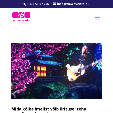
+372 50 57 756
info@wowevents.eu
Mida kõike imelist võib üritusel teha