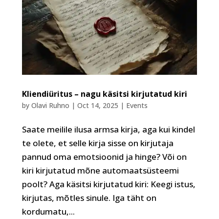
Kliendiüritus – nagu käsitsi kirjutatud kiri
by
Olavi Ruhno
|
Oct 14, 2025
|
Events
Saate meilile ilusa armsa kirja, aga kui kindel
te olete, et selle kirja sisse on kirjutaja
pannud oma emotsioonid ja hinge? Või on
kiri kirjutatud mõne automaatsüsteemi
poolt? Aga käsitsi kirjutatud kiri: Keegi istus,
kirjutas, mõtles sinule. Iga täht on
kordumatu,...