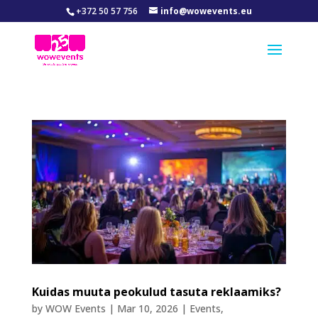
+372 50 57 756
info@wowevents.eu
Kuidas muuta peokulud tasuta reklaamiks?
by
WOW Events
|
Mar 10, 2026
|
Events
,