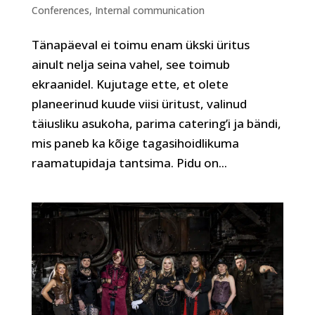
Conferences
,
Internal communication
Tänapäeval ei toimu enam ükski üritus
ainult nelja seina vahel, see toimub
ekraanidel. Kujutage ette, et olete
planeerinud kuude viisi üritust, valinud
täiusliku asukoha, parima catering’i ja bändi,
mis paneb ka kõige tagasihoidlikuma
raamatupidaja tantsima. Pidu on...