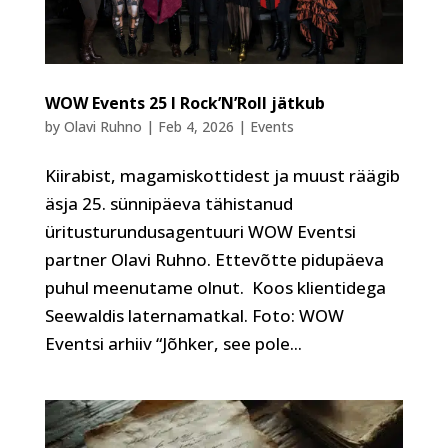
WOW Events 25 I Rock’N’Roll jätkub
by
Olavi Ruhno
|
Feb 4, 2026
|
Events
Kiirabist, magamiskottidest ja muust räägib
äsja 25. sünnipäeva tähistanud
üritusturundusagentuuri WOW Eventsi
partner Olavi Ruhno. Ettevõtte pidupäeva
puhul meenutame olnut. Koos klientidega
Seewaldis laternamatkal. Foto: WOW
Eventsi arhiiv “Jõhker, see pole...