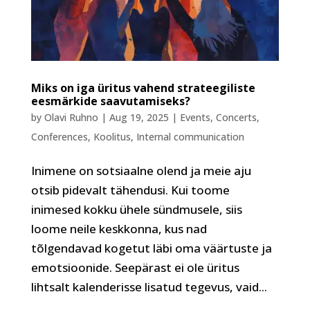
Miks on iga üritus vahend strateegiliste
eesmärkide saavutamiseks?
by
Olavi Ruhno
|
Aug 19, 2025
|
Events
,
Concerts
,
Conferences
,
Koolitus
,
Internal communication
Inimene on sotsiaalne olend ja meie aju
otsib pidevalt tähendusi. Kui toome
inimesed kokku ühele sündmusele, siis
loome neile keskkonna, kus nad
tõlgendavad kogetut läbi oma väärtuste ja
emotsioonide. Seepärast ei ole üritus
lihtsalt kalenderisse lisatud tegevus, vaid...