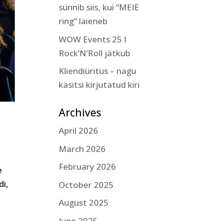
sünnib siis, kui “MEIE
ring” laieneb
WOW Events 25 I
Rock’N’Roll jätkub
Kliendiüritus – nagu
käsitsi kirjutatud kiri
Archives
April 2026
March 2026
February 2026
e
di,
October 2025
August 2025
June 2025