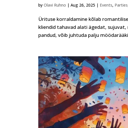
by
Olavi Ruhno
|
Aug 26, 2025
|
Events
,
Parties
Ürituse korraldamine kõlab romantilisel
kliendid tahavad alati ägedat, sujuvat, 
pandud, võib juhtuda palju möödarääkim