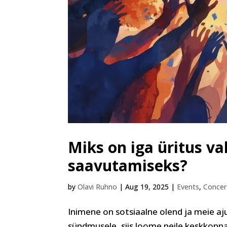
Miks on iga üritus v
saavutamiseks?
by
Olavi Ruhno
|
Aug 19, 2025
|
Events
,
Concer
Inimene on sotsiaalne olend ja meie aj
sündmusele, siis loome neile keskkonn