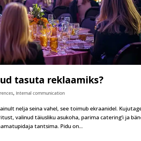
ud tasuta reklaamiks?
rences
,
Internal communication
ainult nelja seina vahel, see toimub ekraanidel. Kujutag
itust, valinud täiusliku asukoha, parima catering’i ja bän
amatupidaja tantsima. Pidu on...