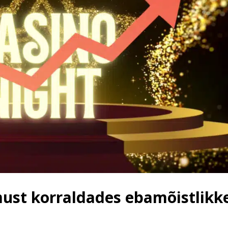
must korraldades ebamõistlikk