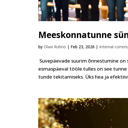
Meeskonnatunne sünni
by
Olavi Ruhno
|
Feb 23, 2026
|
Internal commu
Suvepäevade suurim õnnestumine on si
esmaspäeval tööle tulles on see tunne
tunde tekitamiseks. Üks hea ja efektii