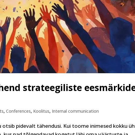
ahend strateegiliste eesmärkid
ts
,
Conferences
,
Koolitus
,
Internal communication
u otsib pidevalt tähendusi. Kui toome inimesed kokku üh
a, kus nad tõlgendavad kogetut läbi oma väärtuste ja