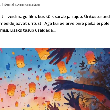
,
Internal communication
t – veidi nagu film, kus kõik särab ja sujub. Üritusturun
meeldejäävat üritust. Aga kui eelarve piire paika ei pole
isi. Lisaks tasub usaldada...