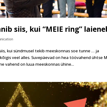
b siis, kui “MEIE ring” laiene
nication
is, kui sündmusel tekib meeskonnas soe tunne … ja
 kõigis veel alles. Suvepäevad on hea töövahend ühtse 
vne vahend on luua meeskonnas ühine...