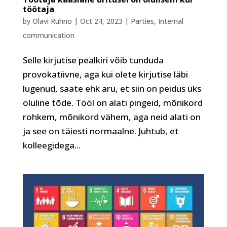
töötaja
by
Olavi Ruhno
|
Oct 24, 2023
|
Parties
,
Internal
communication
Selle kirjutise pealkiri võib tunduda
provokatiivne, aga kui olete kirjutise läbi
lugenud, saate ehk aru, et siin on peidus üks
oluline tõde. Tööl on alati pingeid, mõnikord
rohkem, mõnikord vähem, aga neid alati on
ja see on täiesti normaalne. Juhtub, et
kolleegidega...