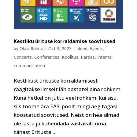
Kestliku ürituse korraldamise soovitused
by
Olavi Ruhno
|
Oct 3, 2023
|
Ideed
,
Events
,
Concerts
,
Conferences
,
Koolitus
,
Parties
,
Internal
communication
Kestlikust ürituste korraldamisest
räägitakse ilmselt lähiaastatel aina rohkem.
Kuna hetkel on juttu veel rohkem, kui sisu,
siis toome ära EASi poolt mingi aeg tagasi
koostatud soovitused. Neist on hea silmad
üle lasta ja kohendada vastavalt oma
tänast ürituste...