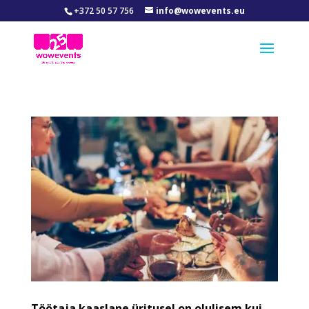
+372 50 57 756
info@wowevents.eu
Töötaja kaaslane üritusel on olulisem kui