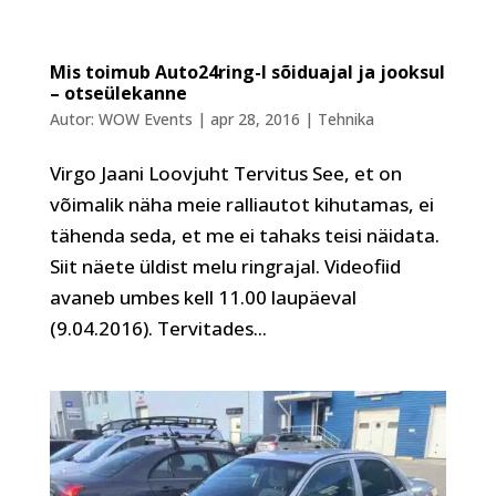
Mis toimub Auto24ring-l sõiduajal ja jooksul
– otseülekanne
Autor:
WOW Events
|
apr 28, 2016
|
Tehnika
Virgo Jaani Loovjuht Tervitus See, et on
võimalik näha meie ralliautot kihutamas, ei
tähenda seda, et me ei tahaks teisi näidata.
Siit näete üldist melu ringrajal. Videofiid
avaneb umbes kell 11.00 laupäeval
(9.04.2016). Tervitades...