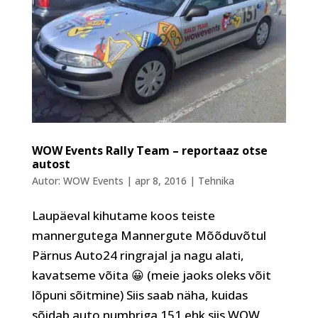
WOW Events Rally Team – reportaaz otse
autost
Autor:
WOW Events
|
apr 8, 2016
|
Tehnika
Laupäeval kihutame koos teiste
mannergutega Mannergute Mõõduvõtul
Pärnus Auto24 ringrajal ja nagu alati,
kavatseme võita 😀 (meie jaoks oleks võit
lõpuni sõitmine) Siis saab näha, kuidas
sõidab auto numbriga 151 ehk siis WOW