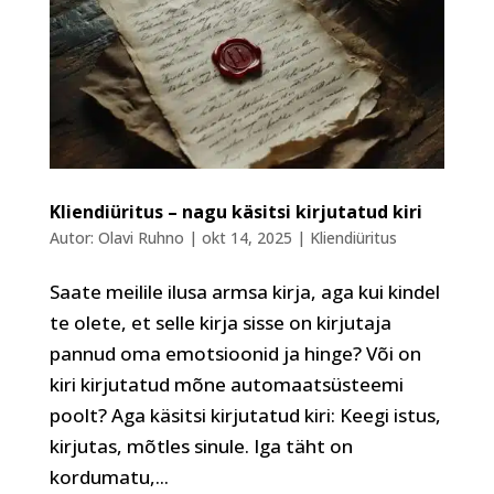
Kliendiüritus – nagu käsitsi kirjutatud kiri
Autor:
Olavi Ruhno
|
okt 14, 2025
|
Kliendiüritus
Saate meilile ilusa armsa kirja, aga kui kindel
te olete, et selle kirja sisse on kirjutaja
pannud oma emotsioonid ja hinge? Või on
kiri kirjutatud mõne automaatsüsteemi
poolt? Aga käsitsi kirjutatud kiri: Keegi istus,
kirjutas, mõtles sinule. Iga täht on
kordumatu,...