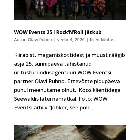
WOW Events 25 I Rock’N’Roll jätkub
Autor:
Olavi Ruhno
|
veebr 4, 2026
|
Kliendiüritus
Kiirabist, magamiskottidest ja muust räägib
äsja 25. sünnipäeva tähistanud
üritusturundusagentuuri WOW Eventsi
partner Olavi Ruhno. Ettevõtte pidupäeva
puhul meenutame olnut. Koos klientidega
Seewaldis laternamatkal. Foto: WOW
Eventsi arhiiv “Jõhker, see pole...