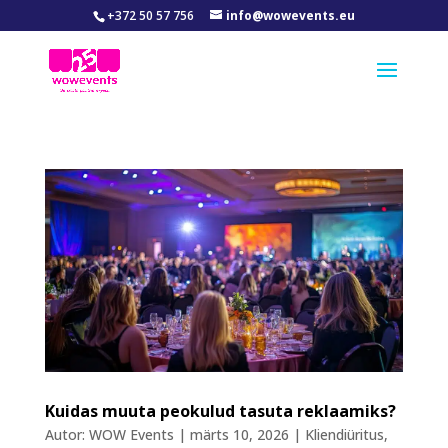
+372 50 57 756
info@wowevents.eu
Kuidas muuta peokulud tasuta reklaamiks?
Autor:
WOW Events
|
märts 10, 2026
|
Kliendiüritus
,