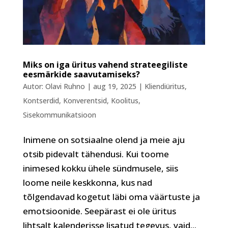
Miks on iga üritus vahend strateegiliste
eesmärkide saavutamiseks?
Autor:
Olavi Ruhno
|
aug 19, 2025
|
Kliendiüritus
,
Kontserdid
,
Konverentsid
,
Koolitus
,
Sisekommunikatsioon
Inimene on sotsiaalne olend ja meie aju
otsib pidevalt tähendusi. Kui toome
inimesed kokku ühele sündmusele, siis
loome neile keskkonna, kus nad
tõlgendavad kogetut läbi oma väärtuste ja
emotsioonide. Seepärast ei ole üritus
lihtsalt kalenderisse lisatud tegevus, vaid...