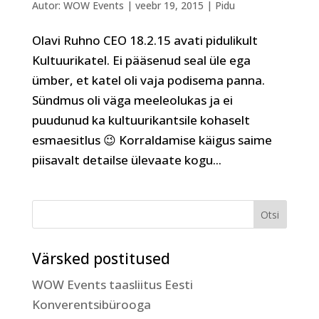
Autor:
WOW Events
|
veebr 19, 2015
|
Pidu
Olavi Ruhno CEO 18.2.15 avati pidulikult
Kultuurikatel. Ei pääsenud seal üle ega
ümber, et katel oli vaja podisema panna.
Sündmus oli väga meeleolukas ja ei
puudunud ka kultuurikantsile kohaselt
esmaesitlus 😉 Korraldamise käigus saime
piisavalt detailse ülevaate kogu...
Värsked postitused
WOW Events taasliitus Eesti
Konverentsibürooga