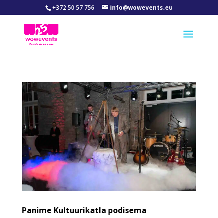
+372 50 57 756
info@wowevents.eu
Panime Kultuurikatla podisema