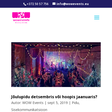
+372 50 57 756
info@wowevents.eu
Jõulupidu detsembris või hoopis jaanuaris?
Autor:
WOW Events
|
sept 5, 2019
|
Pidu
,
Sisekommunikatsioon