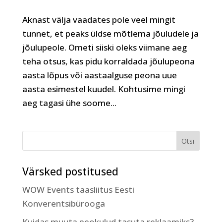
Aknast välja vaadates pole veel mingit
tunnet, et peaks üldse mõtlema jõuludele ja
jõulupeole. Ometi siiski oleks viimane aeg
teha otsus, kas pidu korraldada jõulupeona
aasta lõpus või aastaalguse peona uue
aasta esimestel kuudel. Kohtusime mingi
aeg tagasi ühe soome...
Värsked postitused
WOW Events taasliitus Eesti
Konverentsibürooga
Kuidas muuta peokulud tasuta reklaamiks?