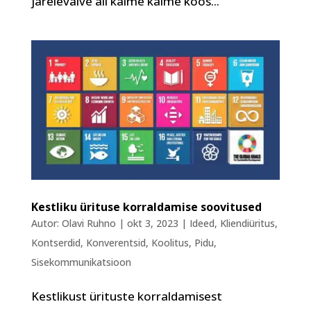
järelevalve all käime käime koos...
Kestliku ürituse korraldamise soovitused
Autor:
Olavi Ruhno
|
okt 3, 2023
|
Ideed
,
Kliendiüritus
,
Kontserdid
,
Konverentsid
,
Koolitus
,
Pidu
,
Sisekommunikatsioon
Kestlikust ürituste korraldamisest