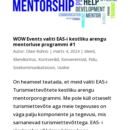
WOW Events valiti EAS-i kestliku arengu
mentorluse programmi #1
Autor:
Olavi Ruhno
|
märts 4, 2024
|
Ideed
,
Kliendiüritus
,
Kontserdid
,
Konverentsid
,
Pidu
,
Sisekommunikatsioon
,
Uudne
On heameel teatada, et meid valiti EAS-i
Turismiettevõtete kestliku arengu
mentorporogrammi. Me pole küll otseselt
turismiettevõte aga meie tegevuses on
väga palju komponente ja tegevusi, mis
sarnanevad turismiettevõttega. EAS- i