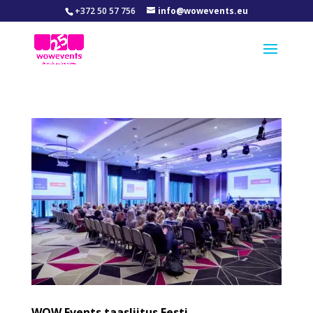
+372 50 57 756
info@wowevents.eu
WOW Events taasliitus Eesti