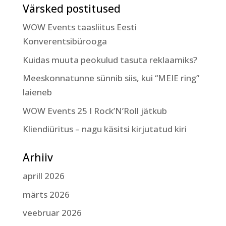
Värsked postitused
WOW Events taasliitus Eesti
Konverentsibürooga
Kuidas muuta peokulud tasuta reklaamiks?
Meeskonnatunne sünnib siis, kui “MEIE ring”
laieneb
WOW Events 25 I Rock’N’Roll jätkub
Kliendiüritus – nagu käsitsi kirjutatud kiri
Arhiiv
aprill 2026
märts 2026
veebruar 2026