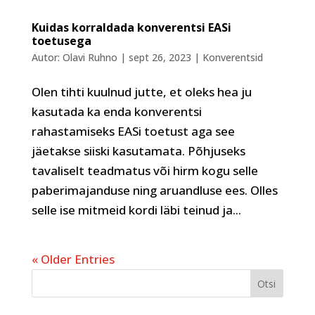
Kuidas korraldada konverentsi EASi
toetusega
Autor:
Olavi Ruhno
|
sept 26, 2023
|
Konverentsid
Olen tihti kuulnud jutte, et oleks hea ju
kasutada ka enda konverentsi
rahastamiseks EASi toetust aga see
jäetakse siiski kasutamata. Põhjuseks
tavaliselt teadmatus või hirm kogu selle
paberimajanduse ning aruandluse ees. Olles
selle ise mitmeid kordi läbi teinud ja...
« Older Entries