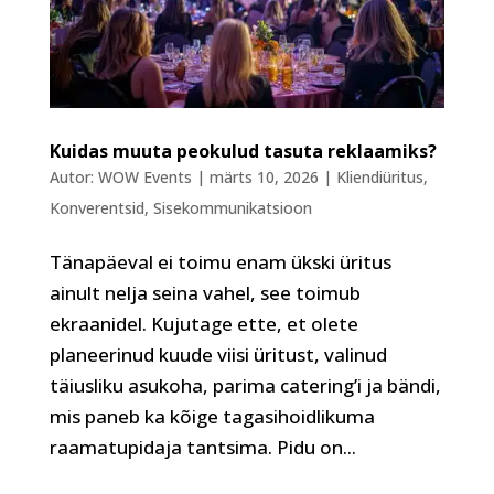
Kuidas muuta peokulud tasuta reklaamiks?
Autor:
WOW Events
|
märts 10, 2026
|
Kliendiüritus
,
Konverentsid
,
Sisekommunikatsioon
Tänapäeval ei toimu enam ükski üritus
ainult nelja seina vahel, see toimub
ekraanidel. Kujutage ette, et olete
planeerinud kuude viisi üritust, valinud
täiusliku asukoha, parima catering’i ja bändi,
mis paneb ka kõige tagasihoidlikuma
raamatupidaja tantsima. Pidu on...