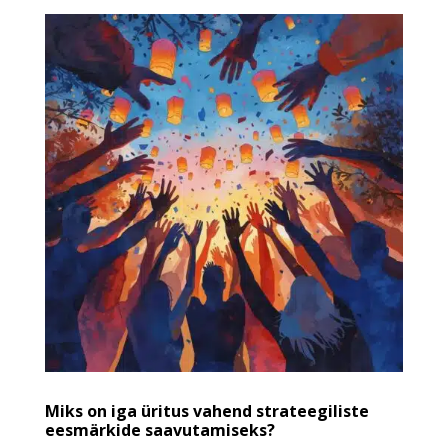
Miks on iga üritus vahend strateegiliste
eesmärkide saavutamiseks?