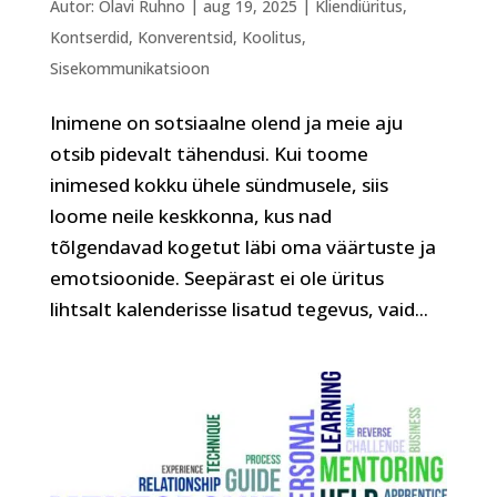
Autor:
Olavi Ruhno
|
aug 19, 2025
|
Kliendiüritus
,
Kontserdid
,
Konverentsid
,
Koolitus
,
Sisekommunikatsioon
Inimene on sotsiaalne olend ja meie aju
otsib pidevalt tähendusi. Kui toome
inimesed kokku ühele sündmusele, siis
loome neile keskkonna, kus nad
tõlgendavad kogetut läbi oma väärtuste ja
emotsioonide. Seepärast ei ole üritus
lihtsalt kalenderisse lisatud tegevus, vaid...