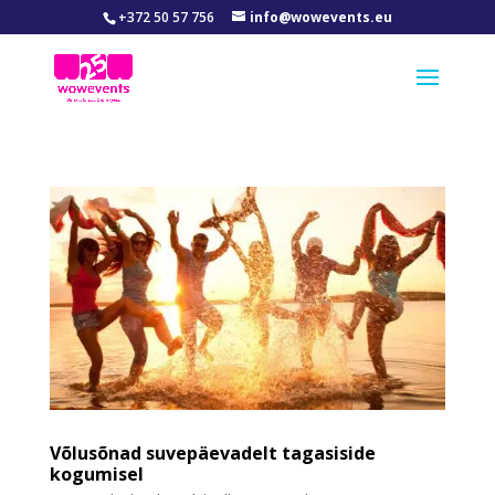
+372 50 57 756
info@wowevents.eu
Võlusõnad suvepäevadelt tagasiside
kogumisel