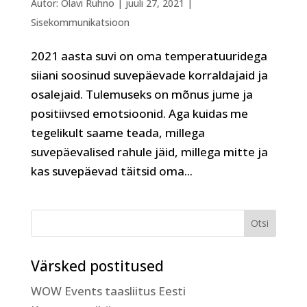
Autor:
Olavi Ruhno
|
juuli 27, 2021
|
Sisekommunikatsioon
2021 aasta suvi on oma temperatuuridega
siiani soosinud suvepäevade korraldajaid ja
osalejaid. Tulemuseks on mõnus jume ja
positiivsed emotsioonid. Aga kuidas me
tegelikult saame teada, millega
suvepäevalised rahule jäid, millega mitte ja
kas suvepäevad täitsid oma...
Värsked postitused
WOW Events taasliitus Eesti