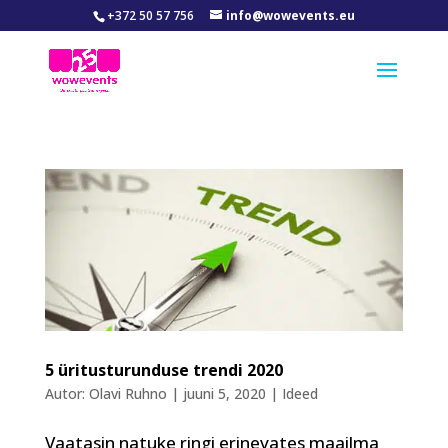
+372 50 57 756
info@wowevents.eu
5 üritusturunduse trendi 2020
Autor:
Olavi Ruhno
|
juuni 5, 2020
|
Ideed
Vaatasin natuke ringi erinevates maailma