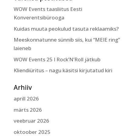
WOW Events taasliitus Eesti
Konverentsibürooga
Kuidas muuta peokulud tasuta reklaamiks?
Meeskonnatunne sünnib siis, kui “MEIE ring”
laieneb
WOW Events 25 I Rock’N’Roll jätkub
Kliendiüritus – nagu käsitsi kirjutatud kiri
Arhiiv
aprill 2026
märts 2026
veebruar 2026
oktoober 2025