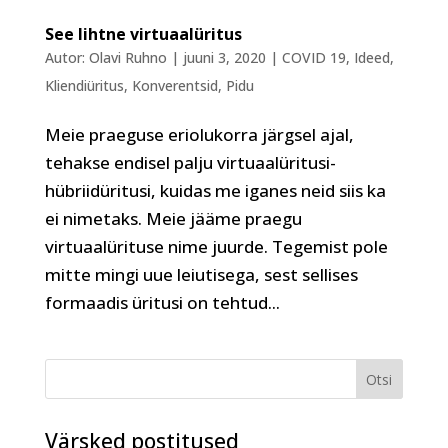
See lihtne virtuaalüritus
Autor:
Olavi Ruhno
|
juuni 3, 2020
|
COVID 19
,
Ideed
,
Kliendiüritus
,
Konverentsid
,
Pidu
Meie praeguse eriolukorra järgsel ajal,
tehakse endisel palju virtuaalüritusi-
hübriidüritusi, kuidas me iganes neid siis ka
ei nimetaks. Meie jääme praegu
virtuaalürituse nime juurde. Tegemist pole
mitte mingi uue leiutisega, sest sellises
formaadis üritusi on tehtud...
Värsked postitused