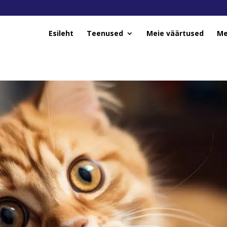
Esileht
Teenused
Meie väärtused
Me