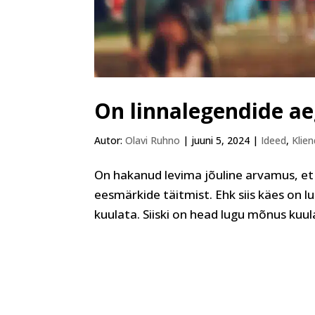
On linnalegendide a
Autor:
Olavi Ruhno
|
juuni 5, 2024
|
Ideed
,
Klien
On hakanud levima jõuline arvamus, et ü
eesmärkide täitmist. Ehk siis käes on l
kuulata. Siiski on head lugu mõnus kuula