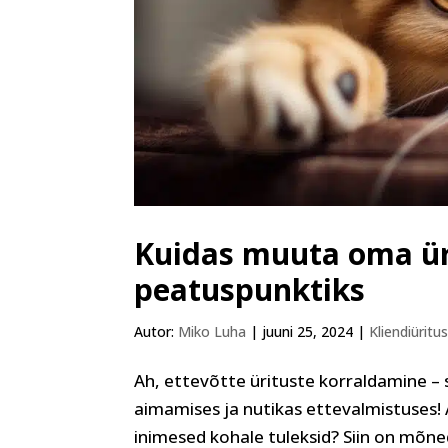
Kuidas muuta oma ü
peatuspunktiks
Autor:
Miko Luha
|
juuni 25, 2024
|
Kliendiüritu
Ah, ettevõtte ürituste korraldamine – 
aimamises ja nutikas ettevalmistuses! A
inimesed kohale tuleksid? Siin on mõned