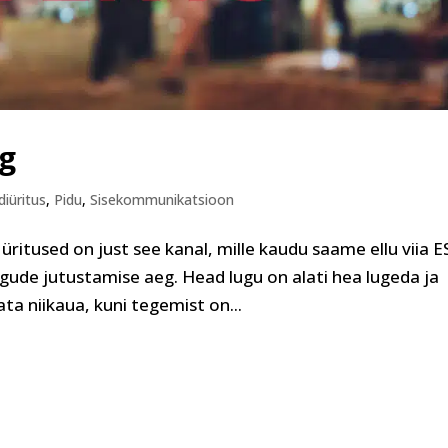
eg
diüritus
,
Pidu
,
Sisekommunikatsioon
ritused on just see kanal, mille kaudu saame ellu viia 
ugude jutustamise aeg. Head lugu on alati hea lugeda ja
ta niikaua, kuni tegemist on...