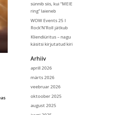
sünnib siis, kui “MEIE
ring” laieneb
WOW Events 25 I
Rock’N’Roll jätkub
Kliendiüritus – nagu
käsitsi kirjutatud kiri
Arhiiv
aprill 2026
märts 2026
veebruar 2026
oktoober 2025
eas
august 2025
juuni 2025