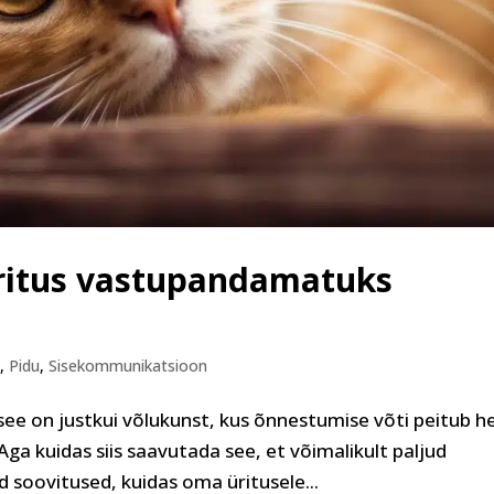
ritus vastupandamatuks
s
,
Pidu
,
Sisekommunikatsioon
see on justkui võlukunst, kus õnnestumise võti peitub h
ga kuidas siis saavutada see, et võimalikult paljud
 soovitused, kuidas oma üritusele...