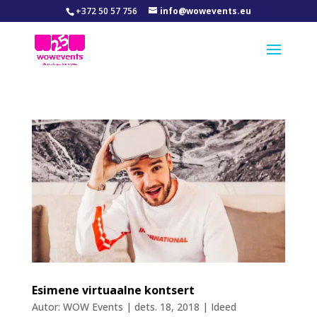
+372 50 57 756
info@wowevents.eu
Esimene virtuaalne kontsert
Autor:
WOW Events
|
dets. 18, 2018
|
Ideed