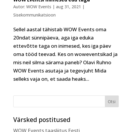
Autor:
WOW Events
|
aug 31, 2021
|
Sisekommunikatsioon
Sellel aastal tähistab WOW Events oma
20ndat sünnipäeva, aga iga eduka
ettevõtte taga on inimesed, kes iga päev
oma tööd teevad. Kes on woweventsikad ja
mis neil silma särama paneb? Olavi Ruhno
WOW Events asutaja ja tegevjuht Mida
selleks vaja on, et saada heaks...
Värsked postitused
WOW Events taasliitus Eesti