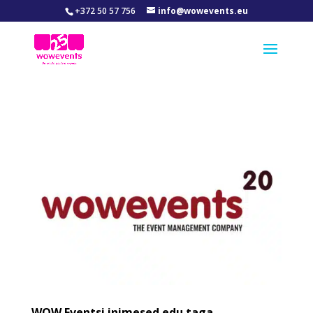
+372 50 57 756
info@wowevents.eu
WOW Eventsi inimesed edu taga