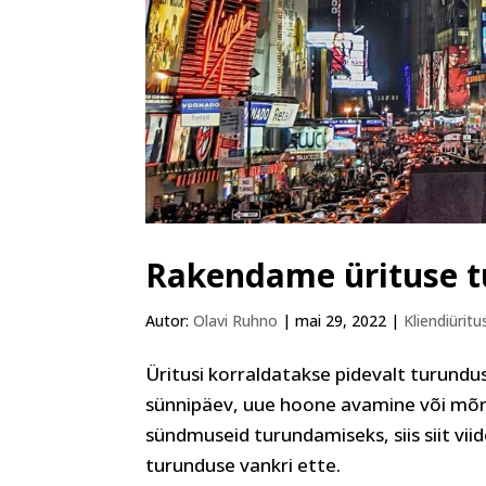
Rakendame ürituse t
Autor:
Olavi Ruhno
|
mai 29, 2022
|
Kliendiüritu
Üritusi korraldatakse pidevalt turundus
sünnipäev, uue hoone avamine või mõni 
sündmuseid turundamiseks, siis siit vii
turunduse vankri ette.