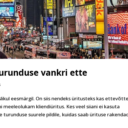
urunduse vankri ette
s
likul eesmärgil. On siis nendeks üritusteks kas ettevõtt
meeleolukam kliendiüritus. Kes veel siiani ei kasuta
de turunduse suurele pildile, kuidas saab ürituse rakenda