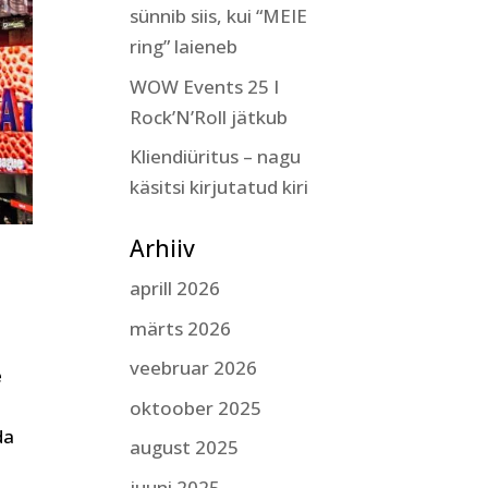
sünnib siis, kui “MEIE
ring” laieneb
WOW Events 25 I
Rock’N’Roll jätkub
Kliendiüritus – nagu
käsitsi kirjutatud kiri
Arhiiv
aprill 2026
märts 2026
veebruar 2026
e
oktoober 2025
da
august 2025
juuni 2025