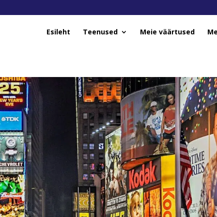
Esileht
Teenused
Meie väärtused
Me