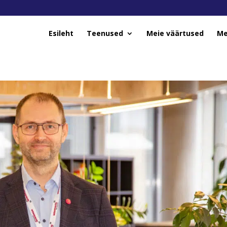
Esileht
Teenused
Meie väärtused
Me