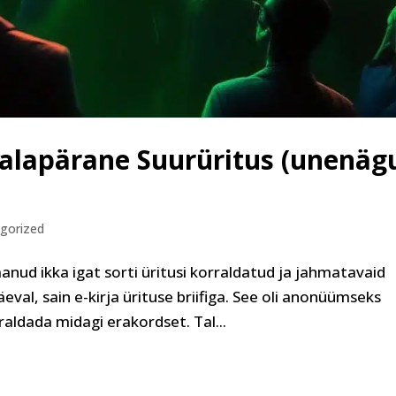
 Salapärane Suurüritus (unenäg
gorized
aanud ikka igat sorti üritusi korraldatud ja jahmatavaid
päeval, sain e-kirja ürituse briifiga. See oli anonüümseks
rraldada midagi erakordset. Tal...