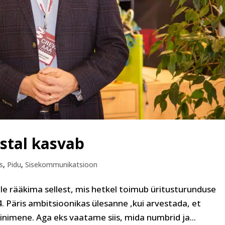
astal kasvab
us
,
Pidu
,
Sisekommunikatsioon
le rääkima sellest, mis hetkel toimub üritusturunduse
. Päris ambitsioonikas ülesanne ,kui arvestada, et
inimene. Aga eks vaatame siis, mida numbrid ja...