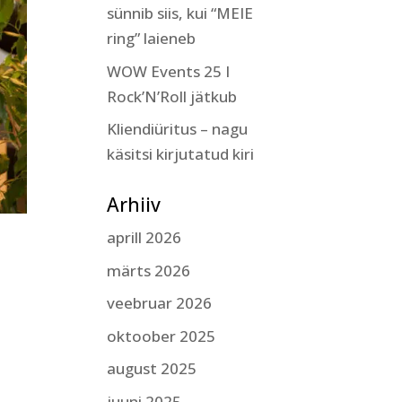
sünnib siis, kui “MEIE
ring” laieneb
WOW Events 25 I
Rock’N’Roll jätkub
Kliendiüritus – nagu
käsitsi kirjutatud kiri
Arhiiv
aprill 2026
märts 2026
veebruar 2026
oktoober 2025
august 2025
juuni 2025