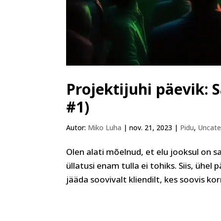
Projektijuhi päevik:
#1)
Autor:
Miko Luha
|
nov. 21, 2023
|
Pidu
,
Uncate
Olen alati mõelnud, et elu jooksul on s
üllatusi enam tulla ei tohiks. Siis, ühel 
jääda soovivalt kliendilt, kes soovis ko