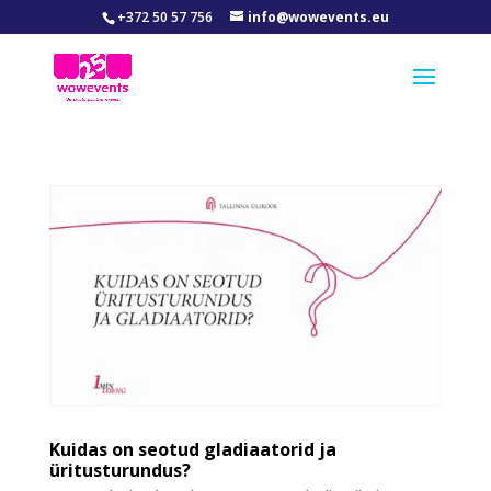
+372 50 57 756
info@wowevents.eu
Kuidas on seotud gladiaatorid ja
üritusturundus?