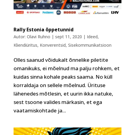
Rally Estonia õppetunnid
Autor:
Olavi Ruhno
|
sept 11, 2020
|
Ideed
,
Kliendiüritus
,
Konverentsid
,
Sisekommunikatsioon
Olles saanud võidukalt õnnelike piletite
omanikuks, ei mõelnud ma palju rohkem, et
kuidas sinna kohale peaks saama. No küll
korraldaja on sellele mõelnud. Ürituse
lähenedes mõtlesin, et uurin ikka natuke,
sest tsoone valides märkasin, et ega
vaatamiskohtade ja...