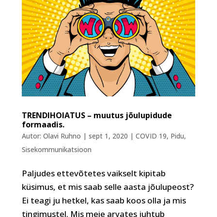
TRENDIHOIATUS – muutus jõulupidude
formaadis.
Autor:
Olavi Ruhno
|
sept 1, 2020
|
COVID 19
,
Pidu
,
Sisekommunikatsioon
Paljudes ettevõtetes vaikselt kipitab
küsimus, et mis saab selle aasta jõulupeost?
Ei teagi ju hetkel, kas saab koos olla ja mis
tingimustel. Mis meie arvates juhtub