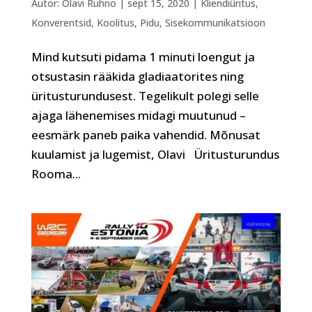
Autor:
Olavi Ruhno
|
sept 15, 2020
|
Kliendiüritus
,
Konverentsid
,
Koolitus
,
Pidu
,
Sisekommunikatsioon
Mind kutsuti pidama 1 minuti loengut ja
otsustasin rääkida gladiaatorites ning
üritusturundusest. Tegelikult polegi selle
ajaga lähenemises midagi muutunud –
eesmärk paneb paika vahendid. Mõnusat
kuulamist ja lugemist, Olavi Üritusturundus
Rooma...