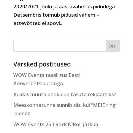
2020/2021 jõulu ja aastavahetus pidudega:
Detsembris toimub pidusid vähem –
ettevõtted ei soovi...
Värsked postitused
WOW Events taasliitus Eesti
Konverentsibürooga
Kuidas muuta peokulud tasuta reklaamiks?
Meeskonnatunne sünnib siis, kui “MEIE ring”
laieneb
WOW Events 25 I Rock’N’Roll jätkub