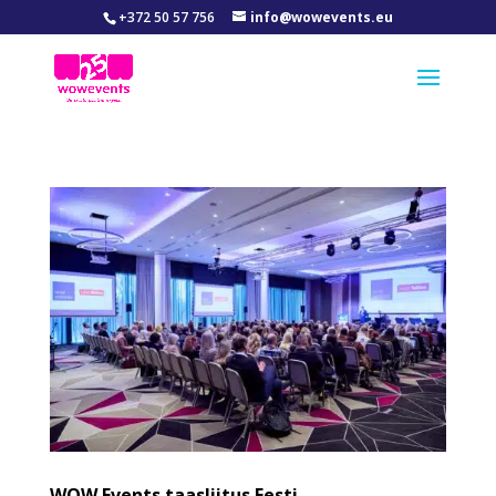
+372 50 57 756
info@wowevents.eu
WOW Events taasliitus Eesti