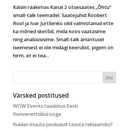
Käisin rääkimas Kanal 2 otsesaates „Õhtu“
small-talk teemadel. Saatejuhid Roobert
Rool ja Ivar Jurtšenko olid valmistanud ette
ka mõned sketšid, mida koos vaatasime
ning analüüsisime. Small-talk äriüritusel
iseenesest ei ole midagi keerulist, pigem on
hirm, et ei tea...
Värsked postitused
WOW Events taasliitus Eesti
Konverentsibürooga
Kuidas muuta peokulud tasuta reklaamiks?