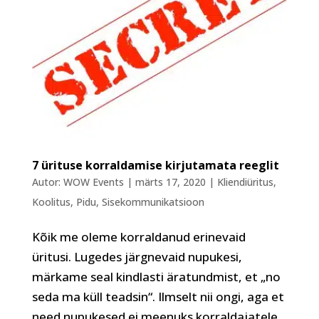
7 ürituse korraldamise kirjutamata reeglit
Autor:
WOW Events
|
märts 17, 2020
|
Kliendiüritus
,
Koolitus
,
Pidu
,
Sisekommunikatsioon
Kõik me oleme korraldanud erinevaid
üritusi. Lugedes järgnevaid nupukesi,
märkame seal kindlasti äratundmist, et „no
seda ma küll teadsin“. Ilmselt nii ongi, aga et
need nupukesed ei meenuks korraldajatele