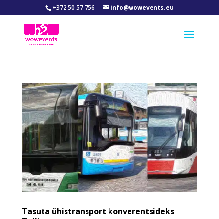
+372 50 57 756
info@wowevents.eu
Tasuta ühistransport konverentsideks