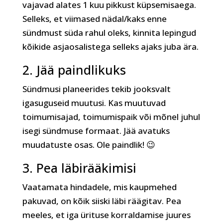
vajavad alates 1 kuu pikkust küpsemisaega.
Selleks, et viimased nädal/kaks enne
sündmust süda rahul oleks, kinnita lepingud
kõikide asjaosalistega selleks ajaks juba ära.
2. Jää paindlikuks
Sündmusi planeerides tekib jooksvalt
igasuguseid muutusi. Kas muutuvad
toimumisajad, toimumispaik või mõnel juhul
isegi sündmuse formaat. Jää avatuks
muudatuste osas. Ole paindlik! 😉
3. Pea läbirääkimisi
Vaatamata hindadele, mis kaupmehed
pakuvad, on kõik siiski läbi räägitav. Pea
meeles, et iga ürituse korraldamise juures