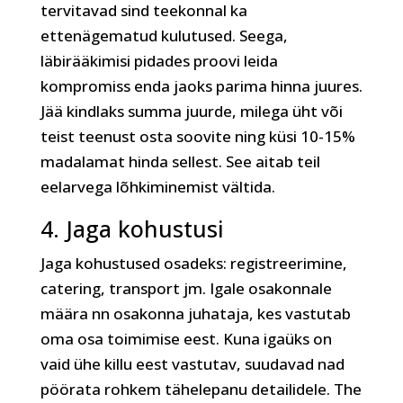
tervitavad sind teekonnal ka
ettenägematud kulutused. Seega,
läbirääkimisi pidades proovi leida
kompromiss enda jaoks parima hinna juures.
Jää kindlaks summa juurde, milega üht või
teist teenust osta soovite ning küsi 10-15%
madalamat hinda sellest. See aitab teil
eelarvega lõhkiminemist vältida.
4. Jaga kohustusi
Jaga kohustused osadeks: registreerimine,
catering, transport jm. Igale osakonnale
määra nn osakonna juhataja, kes vastutab
oma osa toimimise eest. Kuna igaüks on
vaid ühe killu eest vastutav, suudavad nad
pöörata rohkem tähelepanu detailidele. The