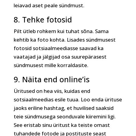
leiavad aset peale sündmust.
8. Tehke fotosid
Pilt ütleb rohkem kui tuhat sõna. Sama
kehtib ka foto kohta. Lisades sündmusest
fotosid sotsiaalmeediasse saavad ka
vaatajad ja jälgijad osa suurepärasest
sündmusest mille korraldasite.
9. Näita end online’is
Üritused on hea viis, kuidas end
sotsiaalmeedias esile tuua. Loo enda ürituse
jaoks eriline hashtag, et huvilised saaksid
teie sündmusega seonduvale kiiremini ligi.
See eristab sinu üritust ka teiste omast
tuhandede fotode ja postituste seast