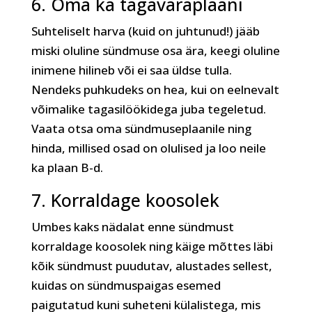
6. Oma ka tagavaraplaani
Suhteliselt harva (kuid on juhtunud!) jääb
miski oluline sündmuse osa ära, keegi oluline
inimene hilineb või ei saa üldse tulla.
Nendeks puhkudeks on hea, kui on eelnevalt
võimalike tagasilöökidega juba tegeletud.
Vaata otsa oma sündmuseplaanile ning
hinda, millised osad on olulised ja loo neile
ka plaan B-d.
7. Korraldage koosolek
Umbes kaks nädalat enne sündmust
korraldage koosolek ning käige mõttes läbi
kõik sündmust puudutav, alustades sellest,
kuidas on sündmuspaigas esemed
paigutatud kuni suheteni külalistega, mis