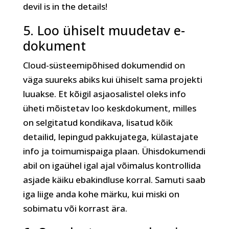
devil is in the details!
5. Loo ühiselt muudetav e-
dokument
Cloud-süsteemipõhised dokumendid on
väga suureks abiks kui ühiselt sama projekti
luuakse. Et kõigil asjaosalistel oleks info
üheti mõistetav loo keskdokument, milles
on selgitatud kondikava, lisatud kõik
detailid, lepingud pakkujatega, külastajate
info ja toimumispaiga plaan. Ühisdokumendi
abil on igaühel igal ajal võimalus kontrollida
asjade käiku ebakindluse korral. Samuti saab
iga liige anda kohe märku, kui miski on
sobimatu või korrast ära.