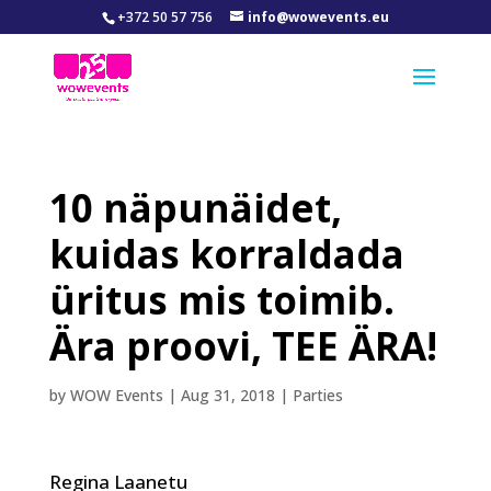
+372 50 57 756
info@wowevents.eu
10 näpunäidet,
kuidas korraldada
üritus mis toimib.
Ära proovi, TEE ÄRA!
by
WOW Events
|
Aug 31, 2018
|
Parties
Regina Laanetu