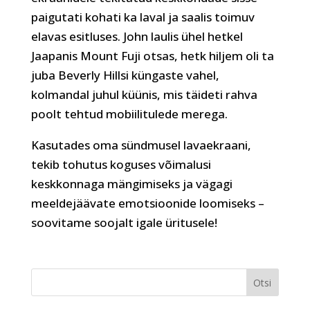
paigutati kohati ka laval ja saalis toimuv
elavas esitluses. John laulis ühel hetkel
Jaapanis Mount Fuji otsas, hetk hiljem oli ta
juba Beverly Hillsi küngaste vahel,
kolmandal juhul küünis, mis täideti rahva
poolt tehtud mobiilitulede merega.
Kasutades oma sündmusel lavaekraani,
tekib tohutus koguses võimalusi
keskkonnaga mängimiseks ja vägagi
meeldejäävate emotsioonide loomiseks –
soovitame soojalt igale üritusele!