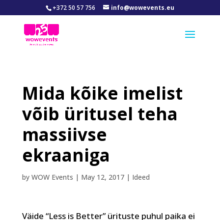
+372 50 57 756
info@wowevents.eu
Mida kõike imelist
võib üritusel teha
massiivse
ekraaniga
by
WOW Events
|
May 12, 2017
|
Ideed
Väide “Less is Better” ürituste puhul paika ei