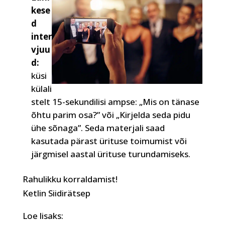
kese
d
inter
vjuu
d:
küsi
külali
stelt 15-sekundilisi ampse: „Mis on tänase
õhtu parim osa?” või „Kirjelda seda pidu
ühe sõnaga”. Seda materjali saad
kasutada pärast ürituse toimumist või
järgmisel aastal ürituse turundamiseks.
Rahulikku korraldamist!
Ketlin Siidirätsep
Loe lisaks: