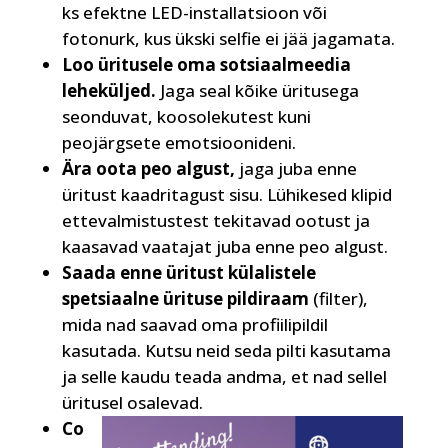
ks efektne LED-installatsioon või
fotonurk, kus ükski selfie ei jää jagamata.
Loo üritusele oma sotsiaalmeedia
leheküljed.
Jaga seal kõike üritusega
seonduvat, koosolekutest kuni
peojärgsete emotsioonideni.
Ära oota peo algust,
jaga juba enne
üritust kaadritagust sisu. Lühikesed klipid
ettevalmistustest tekitavad ootust ja
kaasavad vaatajat juba enne peo algust.
Saada enne üritust külalistele
spetsiaalne ürituse pildiraam
(filter),
mida nad saavad oma profiilipildil
kasutada. Kutsu neid seda pilti kasutama
ja selle kaudu teada andma, et nad sellel
üritusel osalevad.
Co