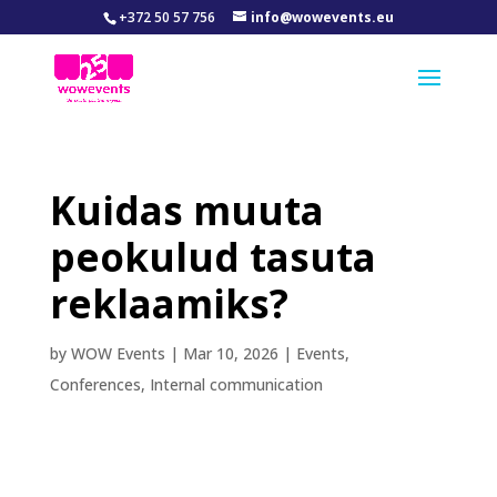
+372 50 57 756
info@wowevents.eu
Kuidas muuta
peokulud tasuta
reklaamiks?
by
WOW Events
|
Mar 10, 2026
|
Events
,
Conferences
,
Internal communication