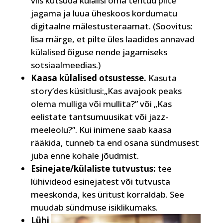
viis kutsuda külalisi oma tehtud pilte
jagama ja luua üheskoos kordumatu
digitaalne mälestusteraamat. (Soovitus:
lisa märge, et pilte üles laadides annavad
külalised õiguse nende jagamiseks
sotsiaalmeedias.)
Kaasa külalised otsustesse.
Kasuta
story’des küsitlusi:„Kas avajook peaks
olema mulliga või mullita?” või „Kas
eelistate tantsumuusikat või jazz-
meeleolu?”. Kui inimene saab kaasa
rääkida, tunneb ta end osana sündmusest
juba enne kohale jõudmist.
Esinejate/külaliste tutvustus:
tee
lühivideod esinejatest või tutvusta
meeskonda, kes üritust korraldab. See
muudab sündmuse isiklikumaks.
Lühi