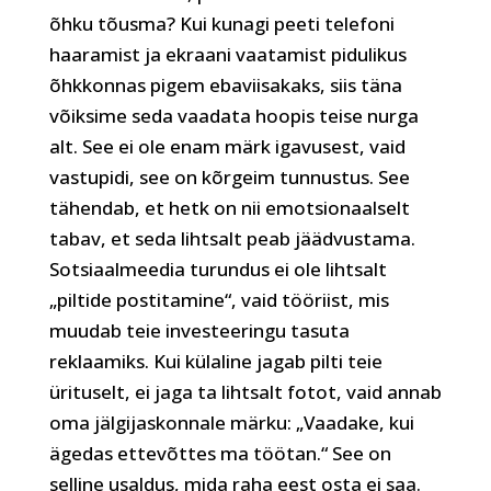
õhku tõusma? Kui kunagi peeti telefoni
haaramist ja ekraani vaatamist pidulikus
õhkkonnas pigem ebaviisakaks, siis täna
võiksime seda vaadata hoopis teise nurga
alt. See ei ole enam märk igavusest, vaid
vastupidi, see on kõrgeim tunnustus. See
tähendab, et hetk on nii emotsionaalselt
tabav, et seda lihtsalt peab jäädvustama.
Sotsiaalmeedia turundus ei ole lihtsalt
„piltide postitamine“, vaid tööriist, mis
muudab teie investeeringu tasuta
reklaamiks. Kui külaline jagab pilti teie
ürituselt, ei jaga ta lihtsalt fotot, vaid annab
oma jälgijaskonnale märku: „Vaadake, kui
ägedas ettevõttes ma töötan.“ See on
selline usaldus, mida raha eest osta ei saa.