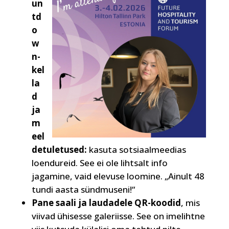
un
td
o
w
n-
kel
la
d
ja
m
eel
detuletused:
kasuta sotsiaalmeedias
loendureid. See ei ole lihtsalt info
jagamine, vaid elevuse loomine. „Ainult 48
tundi aasta sündmuseni!“
Pane saali ja laudadele QR-koodid
, mis
viivad ühisesse galeriisse. See on imelihtne