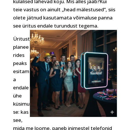
külalised lähevad koju. Mis alles jääb?Kui
teie vastus on ainult „head mälestused“, siis
olete jätnud kasutamata võimaluse panna
see üritus endale turundust tegema.
Üritust
planee
rides
peaks
esitam
a
endale
ühe
küsimu
se: kas
see,
mida me loome, paneb inimestel telefonid