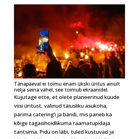
Tänapäeval ei toimu enam ükski üritus ainult
nelja seina vahel, see toimub ekraanidel.
Kujutage ette, et olete planeerinud kuude
viisi üritust, valinud täiusliku asukoha,
parima catering’i ja bändi, mis paneb ka
kõige tagasihoidlikuma raamatupidaja
tantsima. Pidu on läbi, tuled kustuvad ja