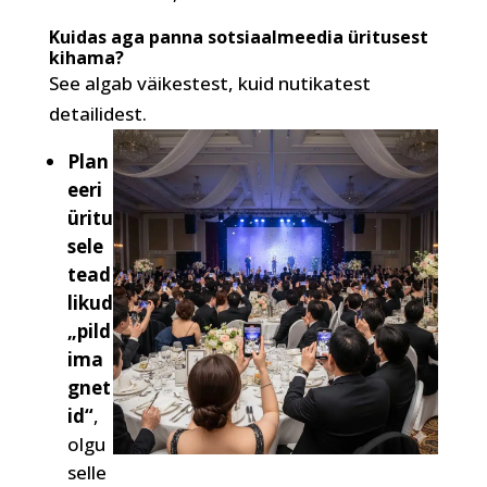
Kuidas aga panna sotsiaalmeedia üritusest
kihama?
See algab väikestest, kuid nutikatest
detailidest.
Plan
eeri
üritu
sele
tead
likud
„pild
ima
gnet
id“
,
olgu
selle