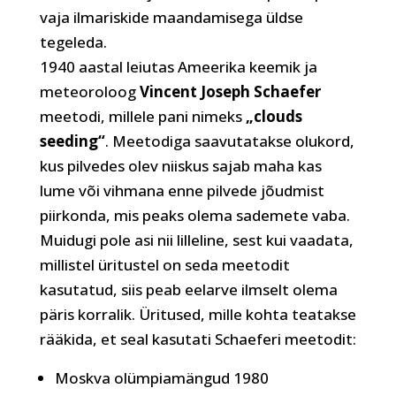
vaja ilmariskide maandamisega üldse
tegeleda.
1940 aastal leiutas Ameerika keemik ja
meteoroloog
Vincent Joseph Schaefer
meetodi, millele pani nimeks
„clouds
seeding“
. Meetodiga saavutatakse olukord,
kus pilvedes olev niiskus sajab maha kas
lume või vihmana enne pilvede jõudmist
piirkonda, mis peaks olema sademete vaba.
Muidugi pole asi nii lilleline, sest kui vaadata,
millistel üritustel on seda meetodit
kasutatud, siis peab eelarve ilmselt olema
päris korralik. Üritused, mille kohta teatakse
rääkida, et seal kasutati Schaeferi meetodit:
Moskva olümpiamängud 1980