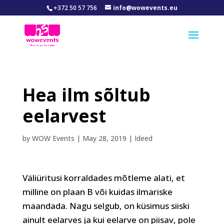
+372 50 57 756
info@wowevents.eu
Hea ilm sõltub
eelarvest
by
WOW Events
|
May 28, 2019
|
Ideed
Väliüritusi korraldades mõtleme alati, et
milline on plaan B või kuidas ilmariske
maandada. Nagu selgub, on küsimus siiski
ainult eelarves ja kui eelarve on piisav, pole