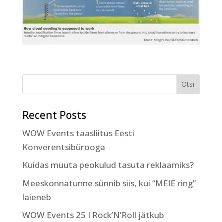
Recent Posts
WOW Events taasliitus Eesti
Konverentsibürooga
Kuidas muuta peokulud tasuta reklaamiks?
Meeskonnatunne sünnib siis, kui “MEIE ring”
laieneb
WOW Events 25 I Rock’N’Roll jätkub