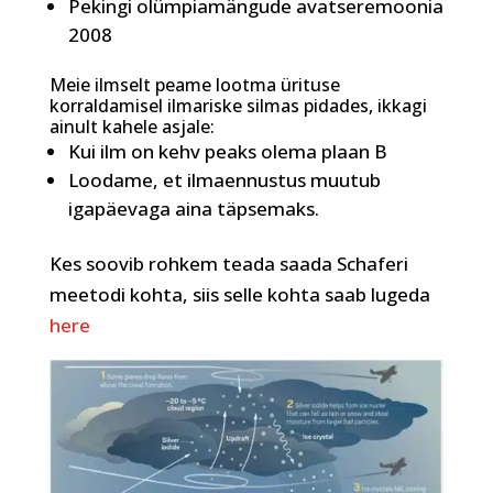
Pekingi olümpiamängude avatseremoonia
2008
Meie ilmselt peame lootma ürituse
korraldamisel ilmariske silmas pidades, ikkagi
ainult kahele asjale:
Kui ilm on kehv peaks olema plaan B
Loodame, et ilmaennustus muutub
igapäevaga aina täpsemaks.
Kes soovib rohkem teada saada Schaferi
meetodi kohta, siis selle kohta saab lugeda
here