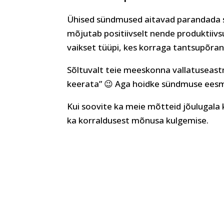
Ühised sündmused aitavad parandada s
mõjutab positiivselt nende produktiivsu
vaikset tüüpi, kes korraga tantsupõran
Sõltuvalt teie meeskonna vallatuseastm
keerata” 😉 Aga hoidke sündmuse eesmär
Kui soovite ka meie mõtteid jõulugala 
ka korraldusest mõnusa kulgemise.