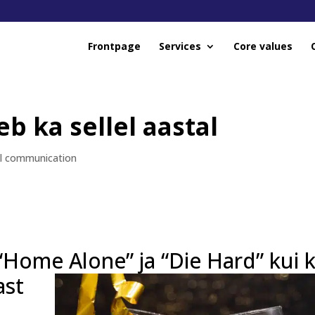
Frontpage
Services
Core values
b ka sellel aastal
al communication
 “Home Alone” ja “Die Hard” kui 
ast