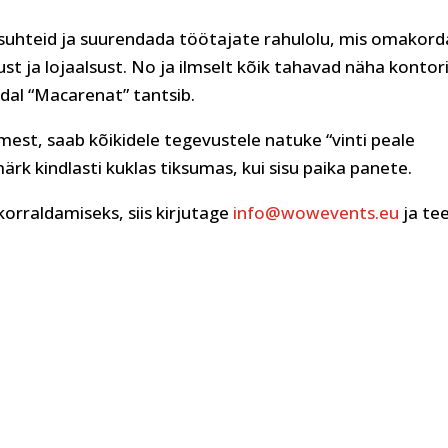
uhteid ja suurendada töötajate rahulolu, mis omakord
st ja lojaalsust. No ja ilmselt kõik tahavad näha kontor
dal “Macarenat” tantsib.
est, saab kõikidele tegevustele natuke “vinti peale
k kindlasti kuklas tiksumas, kui sisu paika panete.
korraldamiseks, siis kirjutage
info@wowevents.eu
ja te