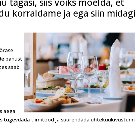
tagasi, siis võiks mõelda, et
du korraldame ja ega siin midag
pärase
de panust
tes saab
.
os aega
es tugevdada tiimitööd ja suurendada ühtekuuluvustunn