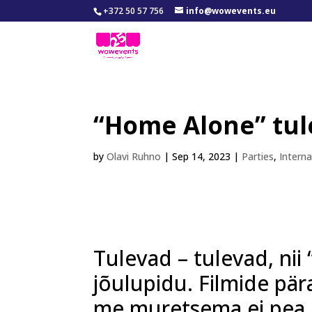
+372 50 57 756
info@wowevents.eu
“Home Alone” tule
by
Olavi Ruhno
|
Sep 14, 2023
|
Parties
,
Intern
Tulevad – tulevad, nii
jõulupidu. Filmide
pär
me muretsema ei pea,