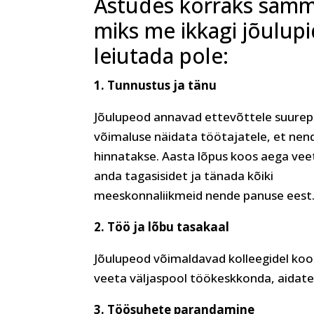
Astudes korraks sammu 
miks me ikkagi jõulupi
leiutada pole:
1. Tunnustus ja tänu
Jõulupeod annavad ettevõttele suure
võimaluse näidata töötajatele, et nen
hinnatakse. Aasta lõpus koos aega vee
anda tagasisidet ja tänada kõiki
meeskonnaliikmeid nende panuse eest
2. Töö ja lõbu tasakaal
Jõulupeod võimaldavad kolleegidel ko
veeta väljaspool töökeskkonda, aidat
3. Töösuhete parandamine