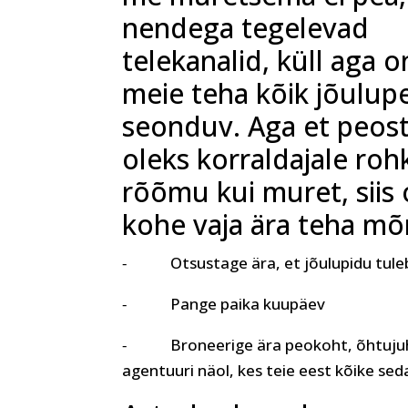
nendega tegelevad
telekanalid, küll aga o
meie teha kõik jõulup
seonduv. Aga et peos
oleks korraldajale ro
rõõmu kui muret, siis 
kohe vaja ära teha m
⁃ Otsustage ära, et jõulupidu tule
⁃ Pange paika kuupäev
⁃ Broneerige ära peokoht, õhtujuht 
agentuuri näol, kes teie eest kõike sed