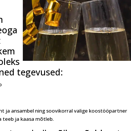
n
eoga
t
hkem
oleks
õned tegevused:
b
ja ansambel ning soovikorral valige koostööpartner
a teeb ja kaasa mõtleb.