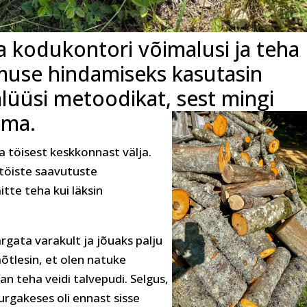
a kodukontori võimalusi ja teha
emuse hindamiseks kasutasin
alüüsi metoodikat, sest mingi
ema.
a töisest keskkonnast välja.
 töiste saavutuste
itte teha kui läksin
rgata varakult ja jõuaks palju
mõtlesin, et olen natuke
an teha veidi talvepudi. Selgus,
rgakeses oli ennast sisse