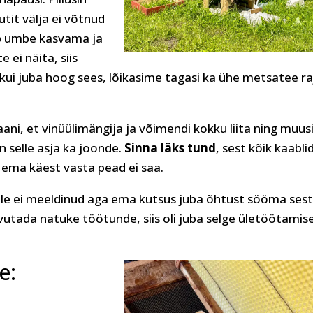
utit välja ei võtnud
ab umbe kasvama ja
 ei näita, siis
a kui juba hoog sees, lõikasime tagasi ka ühe metsatee ra
aani, et vinüülimängija ja võimendi kokku liita ning muus
 selle asja ka joonde.
Sinna läks tund
, sest kõik kaabli
st ema käest vasta pead ei saa.
mulle ei meeldinud aga ema kutsus juba õhtust sööma ses
rvutada natuke töötunde, siis oli juba selge ületöötamis
e: