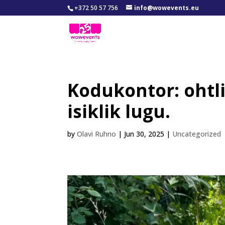
+372 50 57 756
info@wowevents.eu
Kodukontor: ohtli
isiklik lugu.
by
Olavi Ruhno
|
Jun 30, 2025
|
Uncategorized