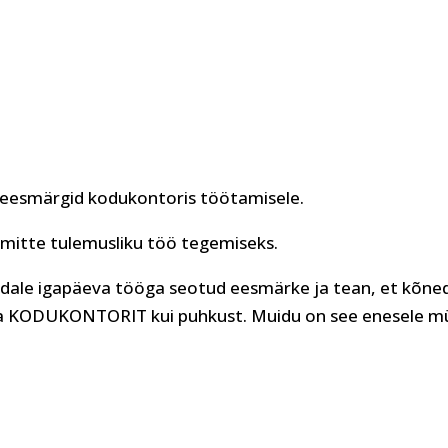
d eesmärgid kodukontoris töötamisele.
 mitte tulemusliku töö tegemiseks.
ndale igapäeva tööga seotud eesmärke ja tean, et kõne
seda KODUKONTORIT kui puhkust. Muidu on see enesele m