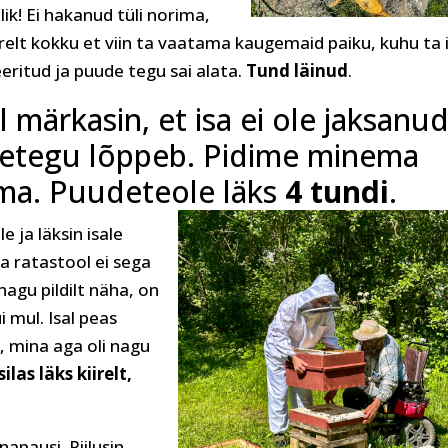
lik! Ei hakanud tüli norima,
iirelt kokku et viin ta vaatama kaugemaid paiku, kuhu ta 
teeritud ja puude tegu sai alata.
Tund läinud
.
 märkasin, et isa ei ole jaksanu
detegu lõppeb. Pidime minema
ama. Puudeteole läks
4 tundi
.
 ja läksin isale
ja ratastool ei sega
agu pildilt näha, on
 mul. Isal peas
, mina aga oli nagu
ilas läks kiirelt,
napausi. Piilusin