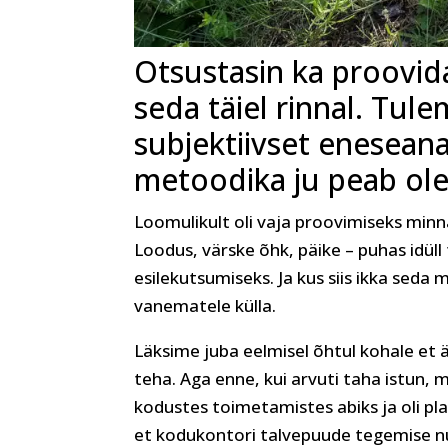
Otsustasin ka proovid
seda täiel rinnal. Tul
subjektiivset enesean
metoodika ju peab ol
Loomulikult oli vaja proovimiseks minn
Loodus, värske õhk, päike – puhas idüll
esilekutsumiseks. Ja kus siis ikka seda m
vanematele külla.
Läksime juba eelmisel õhtul kohale et ä
teha. Aga enne, kui arvuti taha istun, 
kodustes toimetamistes abiks ja oli pla
et kodukontori talvepuude tegemise nu