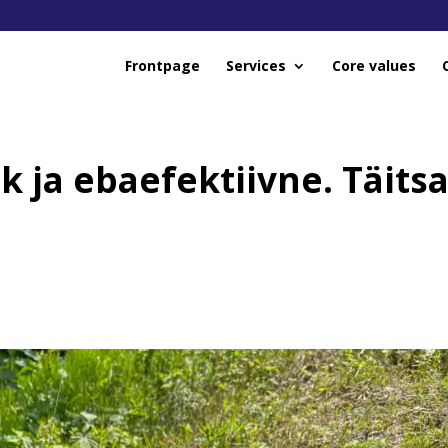
Frontpage
Services
Core values
k ja ebaefektiivne. Täits