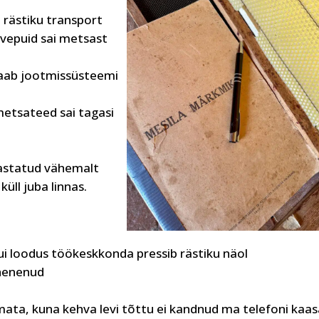
rästiku transport
vepuid sai metsast
saab jootmissüsteemi
etsateed sai tagasi
 vastatud vähemalt
ll juba linnas.
 kui loodus töökeskkonda pressib rästiku näol
ähenenud
amata, kuna kehva levi tõttu ei kandnud ma telefoni kaa