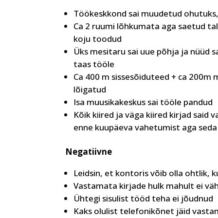
Töökeskkond sai muudetud ohutuks, 
Ca 2 ruumi lõhkumata aga saetud tal
koju toodud
Üks mesitaru sai uue põhja ja nüüd 
taas tööle
Ca 400 m sissesõiduteed + ca 200m m
lõigatud
Isa muusikakeskus sai tööle pandud
Kõik kiired ja väga kiired kirjad said
enne kuupäeva vahetumist aga seda kü
Negatiivne
Leidsin, et kontoris võib olla ohtlik,
Vastamata kirjade hulk mahult ei v
Ühtegi sisulist tööd teha ei jõudnud
Kaks olulist telefonikõnet jäid vast