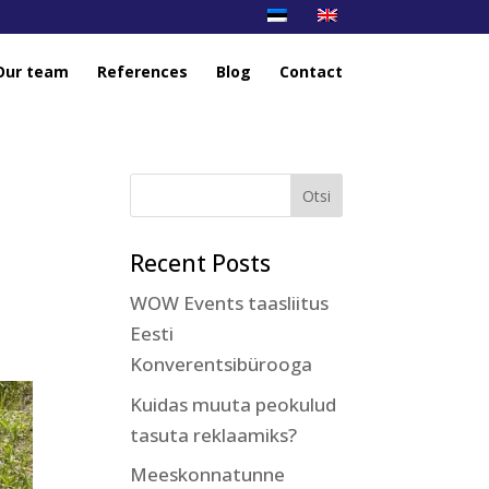
Our team
References
Blog
Contact
a
Recent Posts
WOW Events taasliitus
Eesti
Konverentsibürooga
Kuidas muuta peokulud
tasuta reklaamiks?
Meeskonnatunne