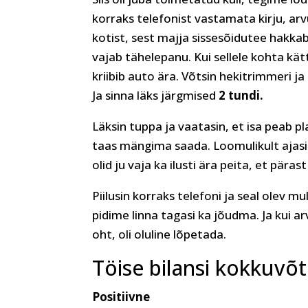
korraks telefonist vastamata kirju, arv
kotist, sest majja sissesõidutee hakk
vajab tähelepanu. Kui sellele kohta kätte
kriibib auto ära. Võtsin hekitrimmeri j
Ja sinna läks järgmised
2 tundi.
Läksin tuppa ja vaatasin, et isa peab pl
taas mängima saada. Loomulikult ajasin
olid ju vaja ka ilusti ära peita, et pära
Piilusin korraks telefoni ja seal olev 
pidime linna tagasi ka jõudma. Ja kui a
oht, oli oluline lõpetada.
Töise bilansi kokkuvõt
Positiivne