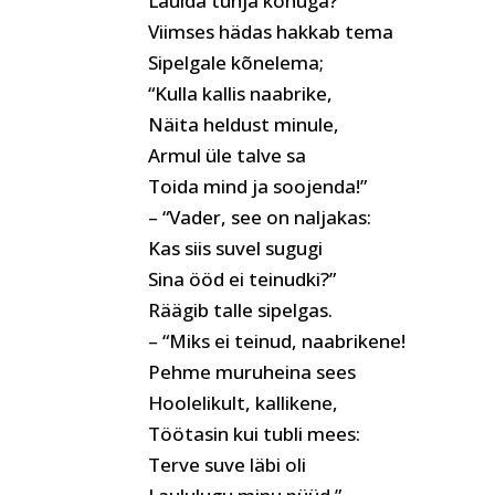
Laulda tühja kõhuga?
Viimses hädas hakkab tema
Sipelgale kõnelema;
“Kulla kallis naabrike,
Näita heldust minule,
Armul üle talve sa
Toida mind ja soojenda!”
– “Vader, see on naljakas:
Kas siis suvel sugugi
Sina ööd ei teinudki?”
Räägib talle sipelgas.
– “Miks ei teinud, naabrikene!
Pehme muruheina sees
Hoolelikult, kallikene,
Töötasin kui tubli mees:
Terve suve läbi oli