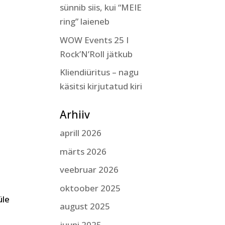
sünnib siis, kui “MEIE
ring” laieneb
WOW Events 25 I
Rock’N’Roll jätkub
Kliendiüritus – nagu
käsitsi kirjutatud kiri
Arhiiv
aprill 2026
märts 2026
veebruar 2026
oktoober 2025
üle
august 2025
juuni 2025