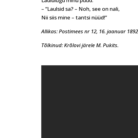
Laululugu minu püüd.”
– “Laulsid sa? – Noh, see on nali,
Nii siis mine – tantsi nüüd!”
Allikas:
Postimees nr 12, 16. jaanuar 1892,
Tõlkinud:
Krõlovi järele M. Pukits.