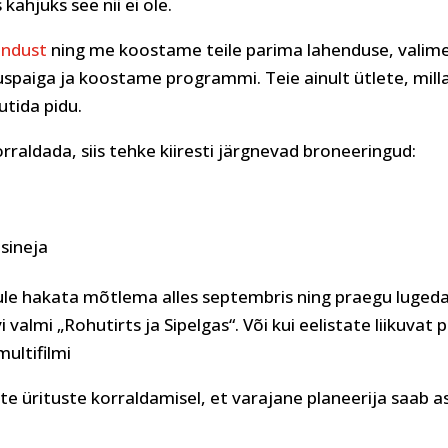
 kahjuks see nii ei ole.
endust
ning me koostame teile parima lahenduse, valim
spaiga ja koostame programmi. Teie ainult ütlete, milla
utida pidu.
korraldada, siis tehke kiiresti järgnevad broneeringud:
sineja
sule hakata mõtlema alles septembris ning praegu luged
lmi „Rohutirts ja Sipelgas“. Või kui eelistate liikuvat pi
multifilmi
ste ürituste korraldamisel, et varajane planeerija saab a