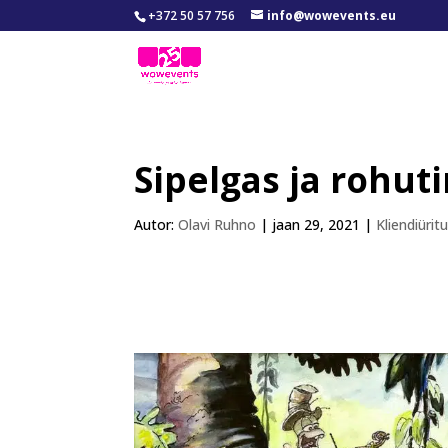
+372 50 57 756
info@wowevents.eu
Sipelgas ja rohut
Autor:
Olavi Ruhno
|
jaan 29, 2021
|
Kliendiürit