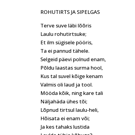
ROHUTIRTS JA SIPELGAS
Terve suve läbi lõõris
Laulu rohutirtsuke;
Et ilm sügisele pööris,
Ta ei pannud tähele.
Selgeid päevi polnud enam,
Põldu laastas surma hool,
Kus tal suvel kõige kenam
Valmis oli laud ja tool.
Mööda kõik, ning kare tali
Näljahäda ühes tõi;
Lõpnud tirtsul laulu-heli,
Hõisata ei enam või;
Ja kes tahaks lustida