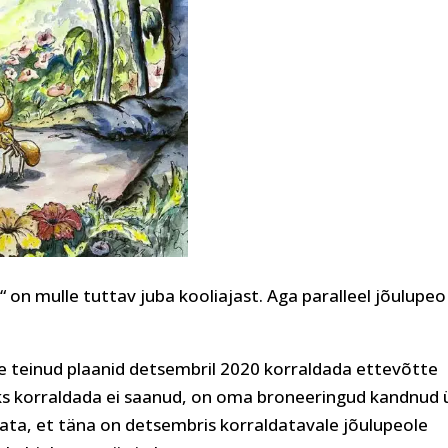
“ on mulle tuttav juba kooliajast. Aga paralleel jõulupeo
e teinud plaanid detsembril 2020 korraldada ettevõtte
uks korraldada ei saanud, on oma broneeringud kandnud 
ata, et täna on detsembris korraldatavale jõulupeole