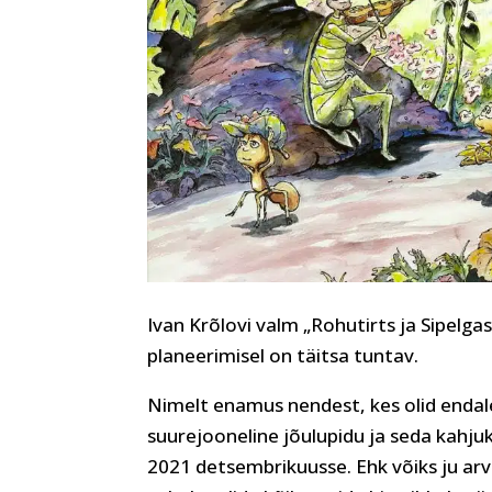
Ivan Krõlovi valm „Rohutirts ja Sipelgas
planeerimisel on täitsa tuntav.
Nimelt enamus nendest, kes olid endal
suurejooneline jõulupidu ja seda kahj
2021 detsembrikuusse. Ehk võiks ju arv