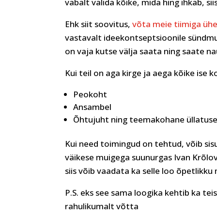
vabalt valida kõike, mida hing ihkab, siis
Ehk siit soovitus,
võta meie tiimiga üh
vastavalt ideekontseptsioonile sündmu
on vaja kutse välja saata ning saate na
Kui teil on aga kirge ja aega kõike ise 
Peokoht
Ansambel
Õhtujuht ning teemakohane üllatuse
Kui need toimingud on tehtud, võib si
väikese muigega suunurgas Ivan Krõlovi va
siis võib vaadata ka selle loo õpetlikku 
P.S. eks see sama loogika kehtib ka tei
rahulikumalt võtta