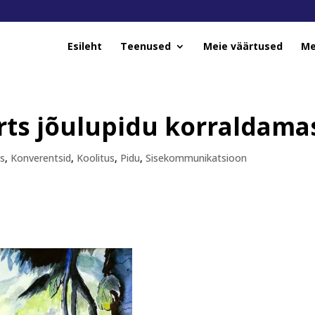
Esileht
Teenused
Meie väärtused
Me
irts jõulupidu korraldama
us
,
Konverentsid
,
Koolitus
,
Pidu
,
Sisekommunikatsioon