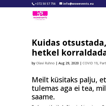
+372 50 57 756
info@wowevents.eu
Kuidas otsustada, 
hetkel korraldad
by
Olavi Ruhno
|
Aug 29, 2020
|
COVID 19
,
Part
Meilt küsitaks palju, e
tulemas aga ei tea, mi
saame.