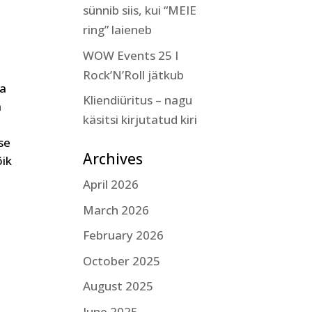
sünnib siis, kui “MEIE
ring” laieneb
WOW Events 25 I
Rock’N’Roll jätkub
ma
Kliendiüritus – nagu
a
käsitsi kirjutatud kiri
se
Archives
õik
April 2026
March 2026
February 2026
October 2025
August 2025
June 2025