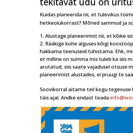
tekitavat udu on üri
Kuidas planeerida nii, et tulevikus to
hetkeolukorrast? Mõned sammud ja so
Alustage planeerimist nii, et kõike si
Rääkige kohe alguses kõigi koostööpa
hakkama teenuseid tühistama. Ehk, mis
et milline on summa mis tuleb ka siis ma
arutatud, siis saate vajadusel otsuse 
planeerimist alustades, ei pruugi te s
Soovikorral aitame teil kogu tegevuse l
täis ajal. Andke endast teada
info@wo