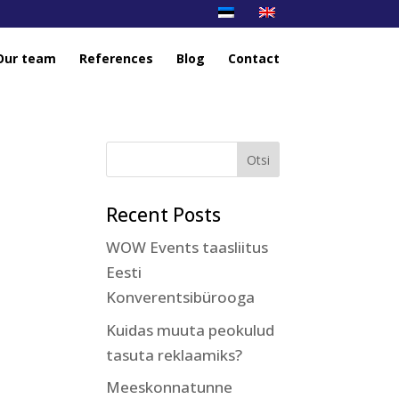
Our team
References
Blog
Contact
b
Recent Posts
WOW Events taasliitus
Eesti
Konverentsibürooga
Kuidas muuta peokulud
tasuta reklaamiks?
Meeskonnatunne