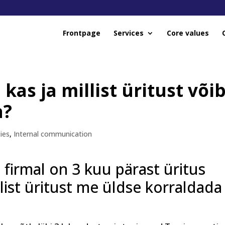
Frontpage
Services
Core values
kas ja millist üritust või
a?
ies
,
Internal communication
t firmal on 3 kuu pärast üritus
llist üritust me üldse korraldada