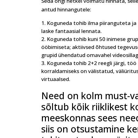
Seda ongi hetkel võimatu hinnata, sell
antud hinnangutele:
Koguneda tohib ilma piiranguteta ja t
laske fantaasial lennata.
Koguneda tohib kuni 50 inimese grup
ööbimiseta; aktiivsed õhtused tegevuse
grupid ühendatud omavahel videosillag
Koguneda tohib 2+2 reegli järgi, tö
korraldamiseks on välistatud, väliüri
virtuaalsed.
Need on kolm must-val
sõltub kõik riiklikest 
meeskonnas sees need
siis on otsustamine ke