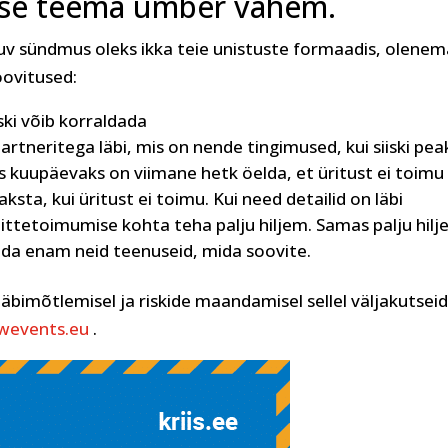
tuse teema ümber vähem.
imuv sündmus oleks ikka teie unistuste formaadis, olene
ovitused:
iski võib korraldada
rtneritega läbi, mis on nende tingimused, kui siiski pea
 kuupäevaks on viimane hetk öelda, et üritust ei toimu 
ksta, kui üritust ei toimu. Kui need detailid on läbi
mittetoimumise kohta teha palju hiljem. Samas palju hil
aada enam neid teenuseid, mida soovite.
äbimõtlemisel ja riskide maandamisel sellel väljakutsei
wevents.eu
.