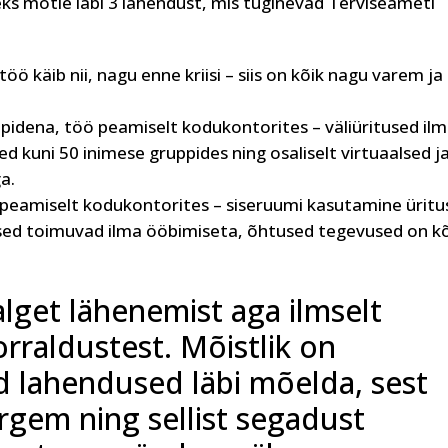
eks mõtle läbi 3 lahendust, mis tuginevad Terviseameti
öö käib nii, nagu enne kriisi – siis on kõik nagu varem ja
pidena, töö peamiselt kodukontorites – väliüritused il
d kuni 50 inimese gruppides ning osaliselt virtuaalsed j
a.
ö peamiselt kodukontorites – siseruumi kasutamine üritu
tused toimuvad ilma ööbimiseta, õhtused tegevused on k
get lähenemist aga ilmselt
korraldustest. Mõistlik on
 lahendused läbi mõelda, sest
rgem ning sellist segadust