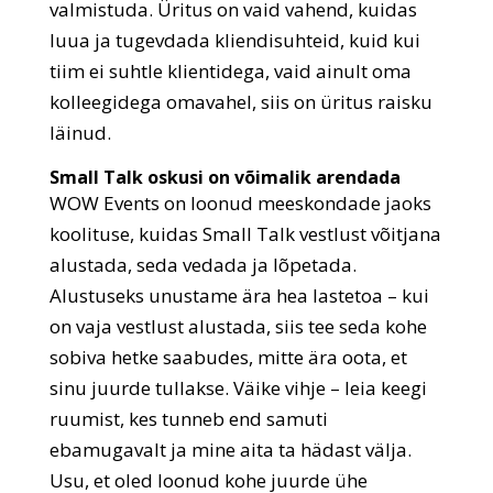
valmistuda. Üritus on vaid vahend, kuidas
luua ja tugevdada kliendisuhteid, kuid kui
tiim ei suhtle klientidega, vaid ainult oma
kolleegidega omavahel, siis on üritus raisku
läinud.
Small Talk oskusi on võimalik arendada
WOW Events on loonud meeskondade jaoks
koolituse, kuidas Small Talk vestlust võitjana
alustada, seda vedada ja lõpetada.
Alustuseks unustame ära hea lastetoa – kui
on vaja vestlust alustada, siis tee seda kohe
sobiva hetke saabudes, mitte ära oota, et
sinu juurde tullakse. Väike vihje – leia keegi
ruumist, kes tunneb end samuti
ebamugavalt ja mine aita ta hädast välja.
Usu, et oled loonud kohe juurde ühe