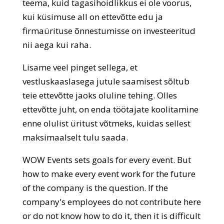
teema, kuid tagasihoidlikkus ei ole voorus,
kui küsimuse all on ettevõtte edu ja
firmaürituse õnnestumisse on investeeritud
nii aega kui raha.
Lisame veel pinget sellega, et
vestluskaaslasega jutule saamisest sõltub
teie ettevõtte jaoks oluline tehing. Olles
ettevõtte juht, on enda töötajate koolitamine
enne olulist üritust võtmeks, kuidas sellest
maksimaalselt tulu saada.
WOW Events sets goals for every event. But
how to make every event work for the future
of the company is the question. If the
company's employees do not contribute here
or do not know how to do it, then it is difficult