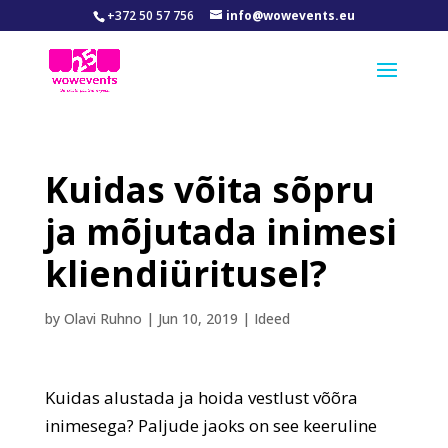
+372 50 57 756
info@wowevents.eu
Kuidas võita sõpru
ja mõjutada inimesi
kliendiüritusel?
by
Olavi Ruhno
|
Jun 10, 2019
|
Ideed
Kuidas alustada ja hoida vestlust võõra
inimesega? Paljude jaoks on see keeruline