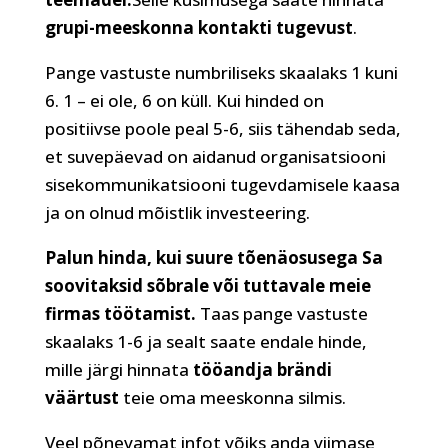
grupi-meeskonna kontakti tugevust
.
Pange vastuste numbriliseks skaalaks 1 kuni
6. 1 – ei ole, 6 on küll. Kui hinded on
positiivse poole peal 5-6, siis tähendab seda,
et suvepäevad on aidanud organisatsiooni
sisekommunikatsiooni tugevdamisele kaasa
ja on olnud mõistlik investeering.
Palun hinda, kui suure tõenäosusega Sa
soovitaksid sõbrale või tuttavale meie
firmas töötamist.
Taas pange vastuste
skaalaks 1-6 ja sealt saate endale hinde,
mille järgi hinnata
tööandja brändi
väärtust
teie oma meeskonna silmis.
Veel põnevamat infot võiks anda viimase