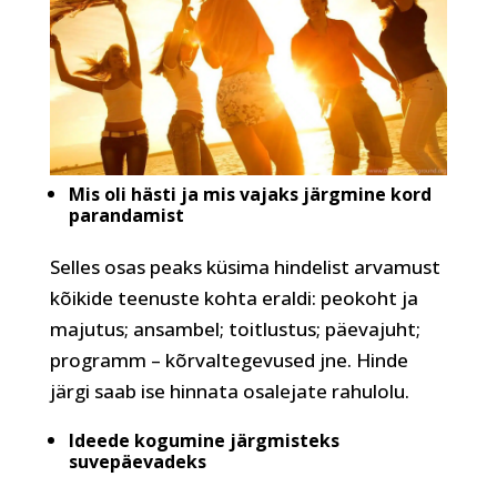
Mis oli hästi ja mis vajaks järgmine kord
parandamist
Selles osas peaks küsima hindelist arvamust
kõikide teenuste kohta eraldi: peokoht ja
majutus; ansambel; toitlustus; päevajuht;
programm – kõrvaltegevused jne. Hinde
järgi saab ise hinnata osalejate rahulolu.
Ideede kogumine järgmisteks
suvepäevadeks