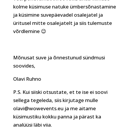
kolme küsimuse natuke ümbersõnastamine
ja küsimine suvepäevadel osalejatel ja
üritusel mitte osalejatelt ja siis tulemuste
võrdlemine 😉
Mõnusat suve ja õnnestunud sündmusi
soovides,
Olavi Ruhno
P.S. Kui siiski otsustate, et te ise ei soovi
sellega tegeleda, siis kirjutage mulle
olavi@wowevents.eu ja me aitame
küsimustiku kokku panna ja pärast ka
analüüsi läbi viia.