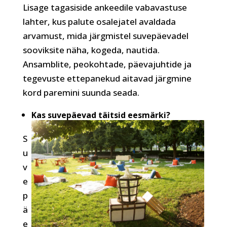
Lisage tagasiside ankeedile vabavastuse
lahter, kus palute osalejatel avaldada
arvamust, mida järgmistel suvepäevadel
sooviksite näha, kogeda, nautida.
Ansamblite, peokohtade, päevajuhtide ja
tegevuste ettepanekud aitavad järgmine
kord paremini suunda seada.
Kas suvepäevad täitsid eesmärki?
S
u
v
e
p
ä
e