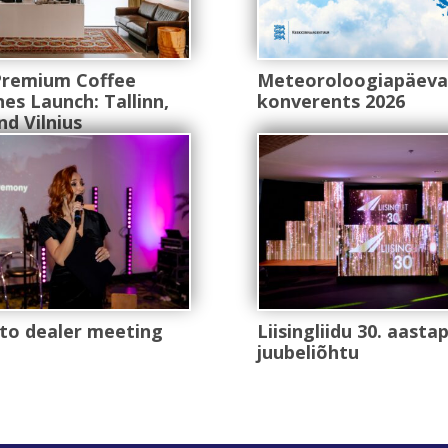
Premium Coffee
Meteoroloogiapäeva
es Launch: Tallinn,
konverents 2026
nd Vilnius
to dealer meeting
Liisingliidu 30. aast
juubeliõhtu