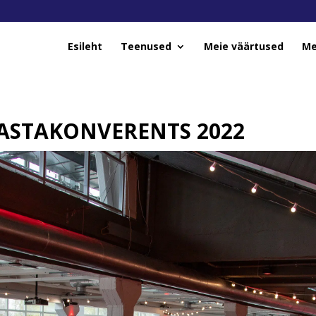
Esileht
Teenused
Meie väärtused
Me
AASTAKONVERENTS 2022