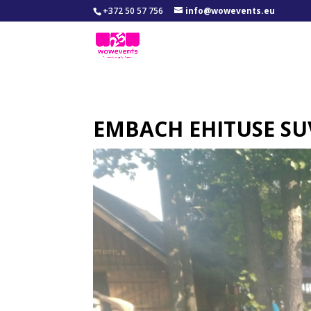
+372 50 57 756
info@wowevents.eu
EMBACH EHITUSE S