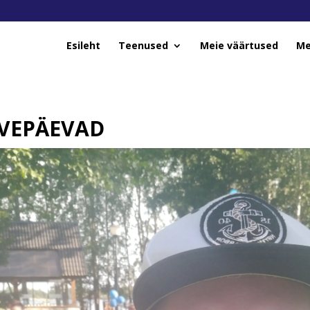
Esileht
Teenused
Meie väärtused
Me
UVEPÄEVAD