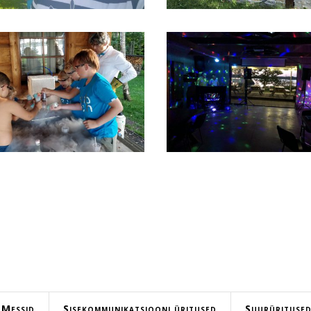
Messid
Sisekommunikatsiooni üritused
Suurürituse