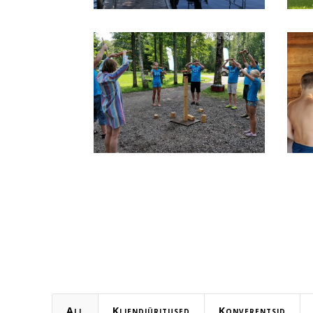
All
Kliendiüritused
Konverentsid