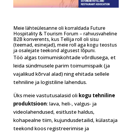
Meie lähteülesanne oli korraldada Future
Hospitality & Tourism Forum – rahvusvaheline
B2B konverents, kus Tellija roll oli sisu
(teemad, esinejad), meie roll aga kogu teostus
ja osalejate teekond algusest lõpuni.
Töö algas toimumiskohtade võrdlusega, et
leida sündmusele parim toimumispaik (ja
vajalikud kõrval alad) ning ehitada sellele
tehniline ja logistiline lahendus.
Üks meie vastutusalasid oli
kogu tehniline
produktsioon
: lava, heli-, valgus- ja
videolahendused, esitluste haldus,
kohapealne tiim, kujundusdetailid, külastaja
teekond koos registreerimise ja