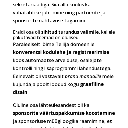
sekretariaadiga. Siia alla kuulus ka
vabatahtike juhtimine ning partnerite ja
sponsorite nähtavuse tagamine.
Eraldi osa oli
sihitud turundus valimile
, kellele
pakutavad teemad on olulised.
Paraleelselt lõime Tellija domeenile
konverentsi kodulehe ja registreerimise
koos automaatse arvelduse, osalejate
kontrolli ning lisaprogrammi lahendustega.
Eelnevalt oli vastavalt
brand manualile
meie
kujundaja poolt loodud kogu
graafiline
disain
.
Oluline osa lähteülesandest oli ka
sponsorite väärtuspakkumise koostamine
ja sponsorluse müügiloogika raamimine, et