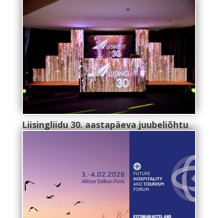
Liisingliidu 30. aastapäeva juubeliõhtu