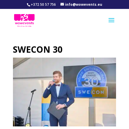
+372 50 57 756
info@wowevents.eu
SWECON 30