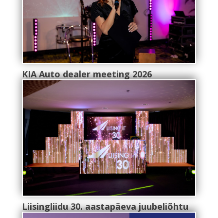
KIA Auto dealer meeting 2026
Liisingliidu 30. aastapäeva juubeliõhtu