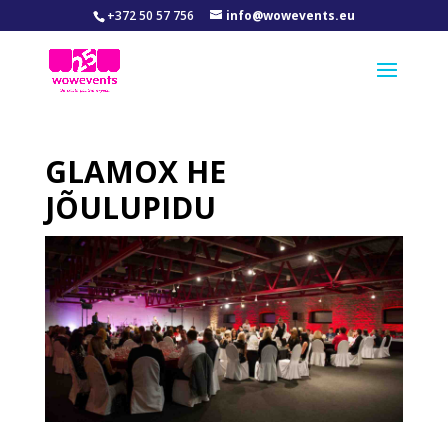
+372 50 57 756
info@wowevents.eu
GLAMOX HE
JÕULUPIDU