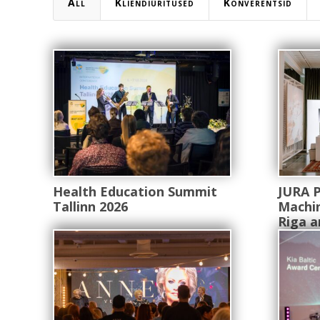
All
Kliendiüritused
Konverentsid
Health Education Summit
JURA 
Tallinn 2026
Machin
Riga a