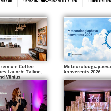
Messid
Sisekommunikatsiooni üritused
Suurürituse
Premium Coffee
Meteoroloogiapäeva
es Launch: Tallinn,
konverents 2026
nd Vilnius