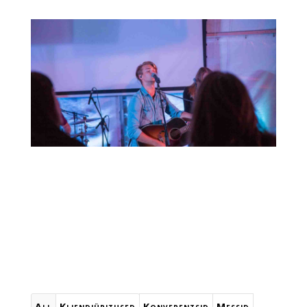
All
Kliendiüritused
Konverentsid
Messid