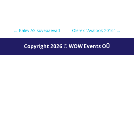
←
Kalev AS suvepäevad
Olerex “Avalöök 2016”
→
Copyright 2026 © WOW Events OÜ