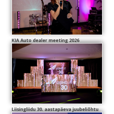
KIA Auto dealer meeting 2026
Liisingliidu 30. aastapäeva juubeliõhtu