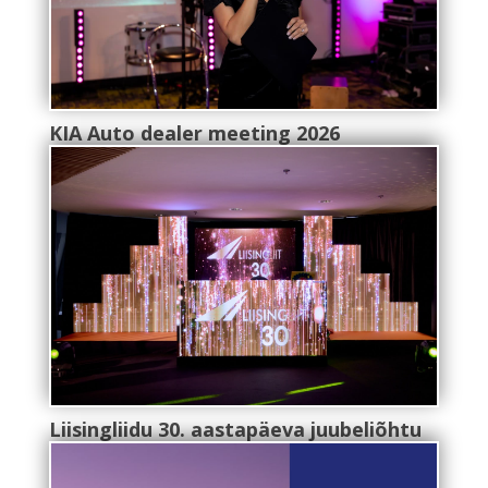
KIA Auto dealer meeting 2026
Liisingliidu 30. aastapäeva juubeliõhtu