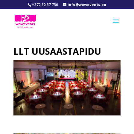
+372 50 57 756
info@wowevents.eu
LLT UUSAASTAPIDU