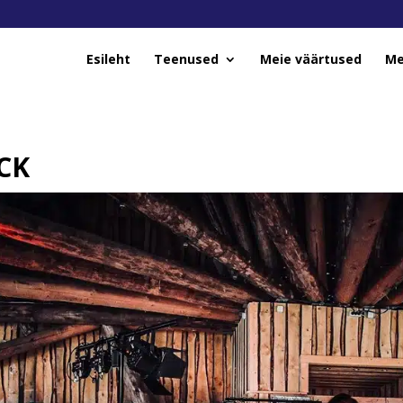
Esileht
Teenused
Meie väärtused
Me
CK