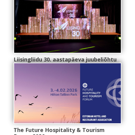
Liisingliidu 30. aastapäeva juubeliõhtu
The Future Hospitality & Tourism