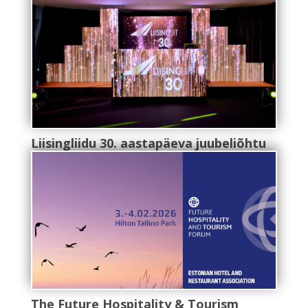
Liisingliidu 30. aastapäeva juubeliõhtu
The Future Hospitality & Tourism