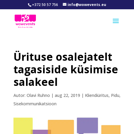
+372 50 57 756
info@wowevents.eu
Ürituse osalejatelt
tagasiside küsimise
salakeel
Autor:
Olavi Ruhno
|
aug 22, 2019
|
Kliendiüritus
,
Pidu
,
Sisekommunikatsioon