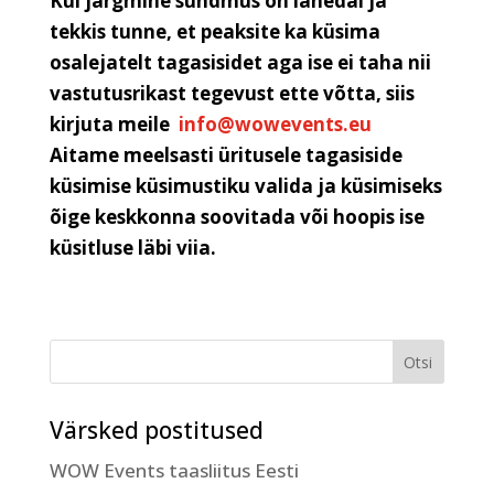
Kui järgmine sündmus on lähedal ja
tekkis tunne, et peaksite ka küsima
osalejatelt tagasisidet aga ise ei taha nii
vastutusrikast tegevust ette võtta, siis
kirjuta meile
info@wowevents.eu
Aitame meelsasti üritusele tagasiside
küsimise küsimustiku valida ja küsimiseks
õige keskkonna soovitada või hoopis ise
küsitluse läbi viia.
Värsked postitused
WOW Events taasliitus Eesti