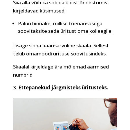
Siia alla võib ka sobida üldist õnnestumist
kirjeldavad küsimused:
Palun hinnake, millise tõenäosusega
soovitaksite seda üritust oma kolleegile.
Lisage sinna paarisarvuline skaala. Sellest
tekib omamoodi ürituse soovitusindeks.
Skaalal kirjeldage ära mõlemad äärmised
numbrid
Ettepanekud järgmisteks üritusteks.