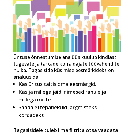
Ürituse õnnestumise analüüs kuulub kindlasti
tugevate ja tarkade korraldajate töövahendite
hulka. Tagasiside küsimise eesmärkideks on
analüüsida:
Kas üritus täitis oma eesmärgid.
Kas ja millega jäid inimesed rahule ja
millega mitte.
Saada ettepanekuid järgmisteks
kordadeks
Tagasisidele tuleb ilma filtrita otsa vaadata