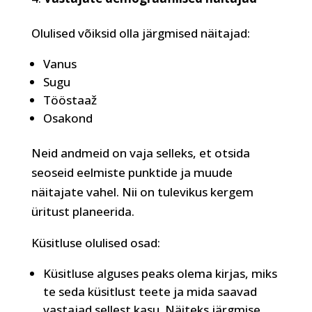
Olulised võiksid olla järgmised näitajad:
Vanus
Sugu
Tööstaaž
Osakond
Neid andmeid on vaja selleks, et otsida
seoseid eelmiste punktide ja muude
näitajate vahel. Nii on tulevikus kergem
üritust planeerida.
Küsitluse olulised osad:
Küsitluse alguses peaks olema kirjas, miks
te seda küsitlust teete ja mida saavad
vastajad sellest kasu. Näiteks järgmise