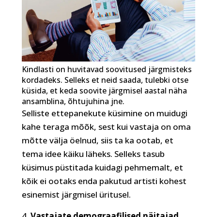
Kindlasti on huvitavad soovitused järgmisteks
kordadeks. Selleks et neid saada, tulebki otse
küsida, et keda soovite järgmisel aastal näha
ansamblina, õhtujuhina jne.
Selliste ettepanekute küsimine on muidugi
kahe teraga mõõk, sest kui vastaja on oma
mõtte välja öelnud, siis ta ka ootab, et
tema idee käiku läheks. Selleks tasub
küsimus püstitada kuidagi pehmemalt, et
kõik ei ootaks enda pakutud artisti kohest
esinemist järgmisel üritusel.
Vastajate demograafilised näitajad