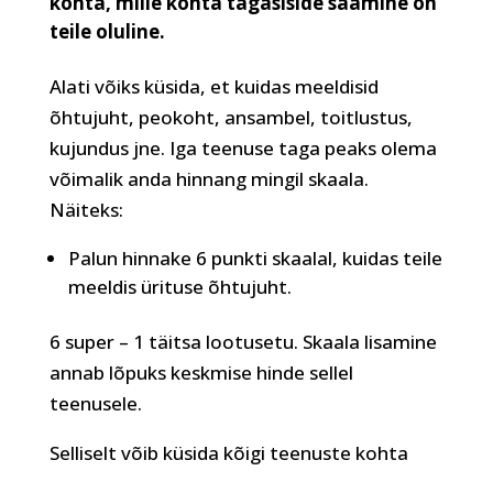
kohta, mille kohta tagasiside saamine on
teile oluline.
Alati võiks küsida, et kuidas meeldisid
õhtujuht, peokoht, ansambel, toitlustus,
kujundus jne. Iga teenuse taga peaks olema
võimalik anda hinnang mingil skaala.
Näiteks:
Palun hinnake 6 punkti skaalal, kuidas teile
meeldis ürituse õhtujuht.
6 super – 1 täitsa lootusetu. Skaala lisamine
annab lõpuks keskmise hinde sellel
teenusele.
Selliselt võib küsida kõigi teenuste kohta