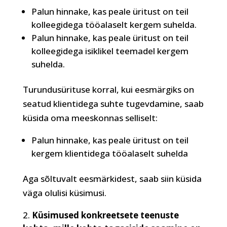
Palun hinnake, kas peale üritust on teil
kolleegidega tööalaselt kergem suhelda.
Palun hinnake, kas peale üritust on teil
kolleegidega isiklikel teemadel kergem
suhelda.
Turundusürituse korral, kui eesmärgiks on
seatud klientidega suhte tugevdamine, saab
küsida oma meeskonnas selliselt:
Palun hinnake, kas peale üritust on teil
kergem klientidega tööalaselt suhelda
Aga sõltuvalt eesmärkidest, saab siin küsida
väga olulisi küsimusi.
Küsimused konkreetsete teenuste