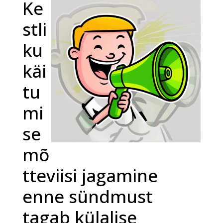
Ke
stli
ku
käi
tu
mi
se
mõ
tteviisi jagamine
enne sündmust
tagab külalise