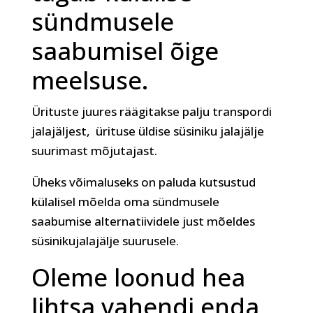
sündmusele
saabumisel õige
meelsuse.
Ürituste juures räägitakse palju transpordi
jalajäljest, ürituse üldise süsiniku jalajälje
suurimast mõjutajast.
Üheks võimaluseks on paluda kutsustud
külalisel mõelda oma sündmusele
saabumise alternatiividele just mõeldes
süsinikujalajälje suurusele.
Oleme loonud hea
lihtsa vahendi enda