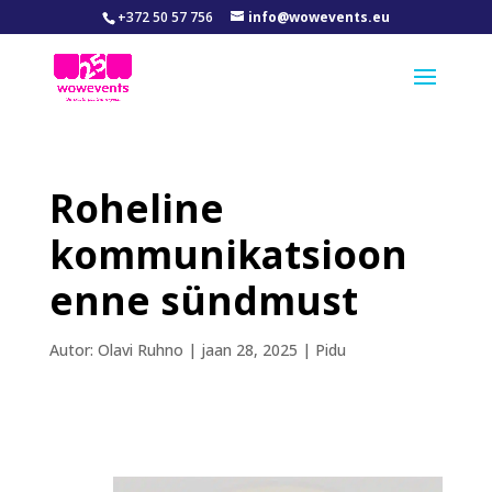
+372 50 57 756
info@wowevents.eu
Roheline
kommunikatsioon
enne sündmust
Autor:
Olavi Ruhno
|
jaan 28, 2025
|
Pidu