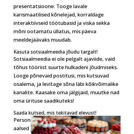
presentatsioone. Tooge lavale
karismaatilised kõnelejad, korraldage
interaktiivseid töötubasid ja viska sekka
mõni ootamatu üllatus, mis päeva
meeldejäävaks muudab.
Kasuta sotsiaalmeedia jõudu targalt!
Sotsiaalmeedia ei ole pelgalt ajaviide, vaid
tõhus tööriist suurte hulkadeni jõudmiseks.
Looge põnevaid postitusi, mis kutsuvad
osalema, ja levitage sõna läbi kõikvõimalike
kanalite. Kaasake oma jälgijaid, muutke nad
oma ürituse saadikuteks!
Saada kutsed, mis tekitavad elevust!
Person
aalsed