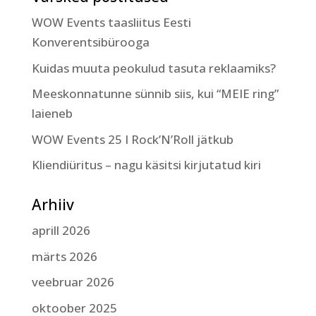
WOW Events taasliitus Eesti
Konverentsibürooga
Kuidas muuta peokulud tasuta reklaamiks?
Meeskonnatunne sünnib siis, kui “MEIE ring”
laieneb
WOW Events 25 I Rock’N’Roll jätkub
Kliendiüritus – nagu käsitsi kirjutatud kiri
Arhiiv
aprill 2026
märts 2026
veebruar 2026
oktoober 2025