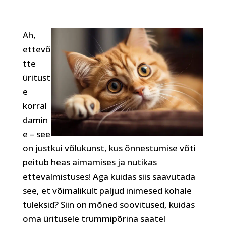
Ah,
ettevõ
tte
üritust
e
korral
damin
e – see
on justkui võlukunst, kus õnnestumise võti
peitub heas aimamises ja nutikas
ettevalmistuses! Aga kuidas siis saavutada
see, et võimalikult paljud inimesed kohale
tuleksid? Siin on mõned soovitused, kuidas
oma üritusele trummipõrina saatel