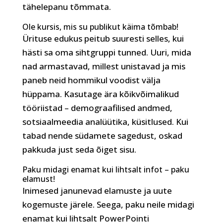
tähelepanu tõmmata.
Ole kursis, mis su publikut käima tõmbab!
Ürituse edukus peitub suuresti selles, kui
hästi sa oma sihtgruppi tunned. Uuri, mida
nad armastavad, millest unistavad ja mis
paneb neid hommikul voodist välja
hüppama. Kasutage ära kõikvõimalikud
tööriistad – demograafilised andmed,
sotsiaalmeedia analüütika, küsitlused. Kui
tabad nende südamete sagedust, oskad
pakkuda just seda õiget sisu.
Paku midagi enamat kui lihtsalt infot – paku
elamust!
Inimesed janunevad elamuste ja uute
kogemuste järele. Seega, paku neile midagi
enamat kui lihtsalt PowerPointi