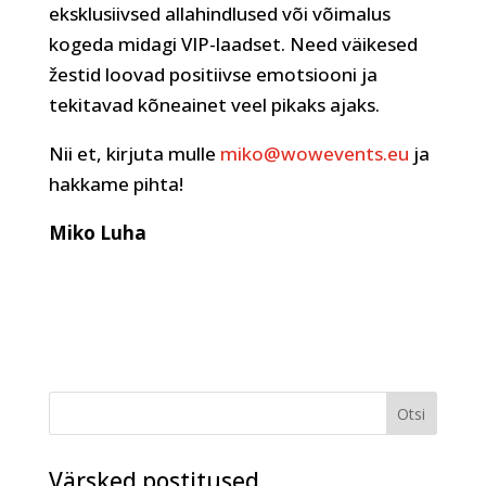
eksklusiivsed allahindlused või võimalus
kogeda midagi VIP-laadset. Need väikesed
žestid loovad positiivse emotsiooni ja
tekitavad kõneainet veel pikaks ajaks.
Nii et, kirjuta mulle
miko@wowevents.eu
ja
hakkame pihta!
Miko Luha
Värsked postitused