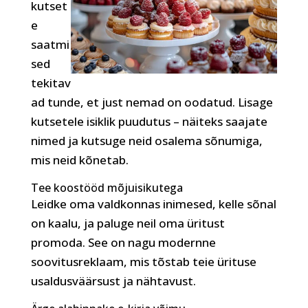
kutset
e
saatmi
sed
tekitav
ad tunde, et just nemad on oodatud. Lisage
kutsetele isiklik puudutus – näiteks saajate
nimed ja kutsuge neid osalema sõnumiga,
mis neid kõnetab.
Tee koostööd mõjuisikutega
Leidke oma valdkonnas inimesed, kelle sõnal
on kaalu, ja paluge neil oma üritust
promoda. See on nagu modernne
soovitusreklaam, mis tõstab teie ürituse
usaldusväärsust ja nähtavust.