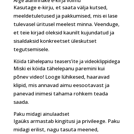
Ärge alahinnake e-kirja võimu
Kasutage e-kirju, et saata välja kutsed,
meeldetuletused ja pakkumised, mis ei lase
tulevasel üritusel meelest minna. Veenduge,
et teie kirjad oleksid kaunilt kujundatud ja
sisaldaksid konkreetset üleskutset
tegutsemisele.
Köida tähelepanu teasers’ite ja videoklippidega
Miski ei köida tähelepanu paremini kui
põnev video! Looge lühikesed, haaravad
klipid, mis annavad aimu eesootavast ja
panevad inimesi tahama rohkem teada
saada.
Paku midagi ainulaadset
Igaüks armastab kingitusi ja privileege. Paku
midagi erilist, nagu tasuta meened,