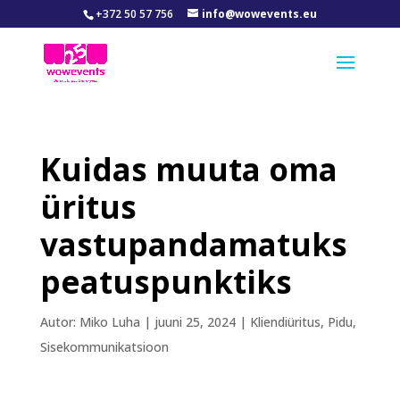
+372 50 57 756
info@wowevents.eu
Kuidas muuta oma
üritus
vastupandamatuks
peatuspunktiks
Autor:
Miko Luha
|
juuni 25, 2024
|
Kliendiüritus
,
Pidu
,
Sisekommunikatsioon