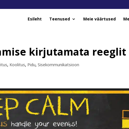
Esileht
Teenused
Meie väärtused
Me
amise kirjutamata reeglit
ritus
,
Koolitus
,
Pidu
,
Sisekommunikatsioon