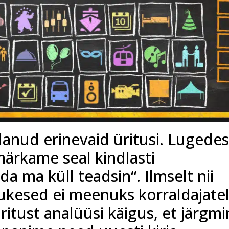
anud erinevaid üritusi. Lugede
märkame seal kindlasti
a ma küll teadsin“. Ilmselt nii
ukesed ei meenuks korraldajate
üritust analüüsi käigus, et järgm