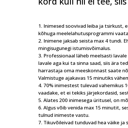
kord küll nii ei tee, si
Inimesed soovivad leiba ja tsirkust, 
kõhuga meelelahutusprogrammi vaatama
Inimene jaksab seista max 4 tundi. Eh
mingisugunegi istumisvõimalus.
Professionaal läheb meelsasti lavale
lavale aga kui ta sinna saad, siis ära 
harrastaja oma meeskonnast saate nõusse
Valmistuge ajakavas 15 minutiks vähem
70% inimestest tulevad vahemikus 10 
vaadake, et ei tekiks järjekordasid, s
Alates 200 inimesega üritusel, on mõ
Algus võib venida max 15 minutit, s
tulnud inimeste vastu.
Tikuvõileivad tunduvad hea väike ja st