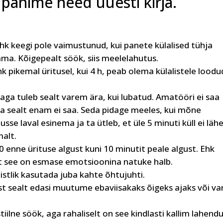
is panime need uuesti kirja.
ehk keegi pole vaimustunud, kui panete külalised tühja
. Kõigepealt söök, siis meelelahutus.
k pikemal üritusel, kui 4 h, peab olema külalistele loodu
 aga tuleb sealt varem ära, kui lubatud. Amatööri ei saa
teda sealt enam ei saa. Seda pidage meeles, kui mõne
 laval esinema ja ta ütleb, et üle 5 minuti küll ei lähe
alt.
enne ürituse algust kuni 10 minutit peale algust. Ehk
est see on esmase emotsioonina natuke halb.
istlik kasutada juba kahte õhtujuhti.
est sealt edasi muutume ebaviisakaks õigeks ajaks või v
iilne söök, aga rahaliselt on see kindlasti kallim lahendu