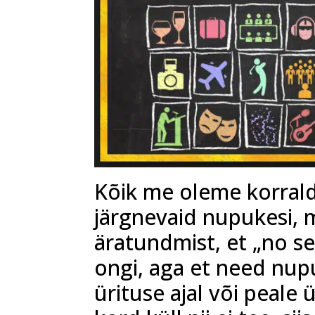
Kõik me oleme korrald
järgnevaid nupukesi, 
äratundmist, et „no sed
ongi, aga et need nup
ürituse ajal või peale 