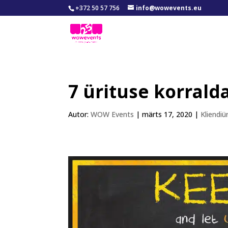
+372 50 57 756
info@wowevents.eu
7 ürituse korrald
Autor:
WOW Events
|
märts 17, 2020
|
Kliendiü