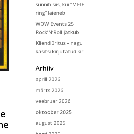
sünnib siis, kui “MEIE
ring” laieneb
WOW Events 25 I
Rock’N’Roll jätkub
Kliendiüritus – nagu
käsitsi kirjutatud kiri
Arhiiv
s
aprill 2026
märts 2026
veebruar 2026
le
oktoober 2025
ine
august 2025
juuni 2025