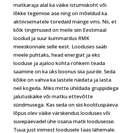
matkaraja alal ka väike istumiskoht või
lõkke tegemise ase ning on mõeldud ka
aktiivsematele toredaid mänge vms. Nii, et
kõik tingimused on meile siin Eestimaal
loodud ja suur kummardus RMK
meeskonnale selle eest. Looduses saab
meele puhtaks, head energiat ja eks
looduse ja ajaloo kohta rohkem teada
saamine on ka üks boonus siia juurde. Seda
kõike on vahva ka lastele näidata ja lasta
neil kogeda. Miks mitte ühildada gruppidega
jalutuskäike või matku ettevõtte
sündmusega. Kas seda on siis koolituspäeva
lõpus olev väike värskendus looduses või
suvepäevadel ühe osana matk loodusesse.
Tuua just inimest loodusele taas lähemale.