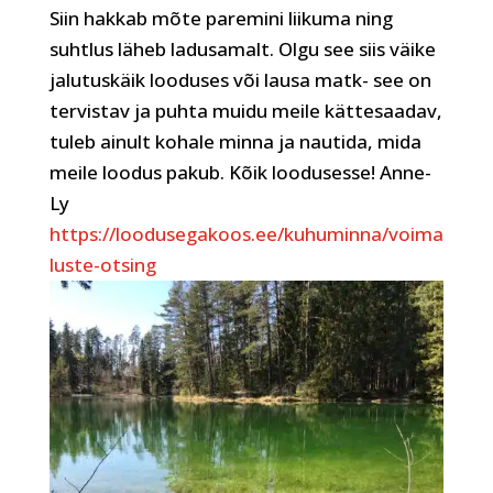
Siin hakkab mõte paremini liikuma ning
suhtlus läheb ladusamalt. Olgu see siis väike
jalutuskäik looduses või lausa matk- see on
tervistav ja puhta muidu meile kättesaadav,
tuleb ainult kohale minna ja nautida, mida
meile loodus pakub. Kõik loodusesse! Anne-
Ly
https://loodusegakoos.ee/kuhuminna/voima
luste-otsing