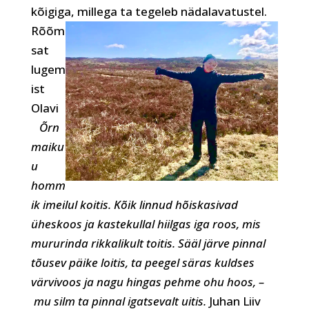
kõigiga, millega ta tegeleb nädalavatustel.
Rõõm
sat
lugem
ist
Olavi
Õrn
maiku
u
homm
ik imeilul koitis. Kõik linnud hõiskasivad
üheskoos
ja kastekullal hiilgas iga roos, mis
mururinda rikkalikult toitis.
Sääl järve pinnal
tõusev päike loitis, ta peegel säras kuldses
värvivoos
ja nagu hingas pehme ohu hoos, –
mu silm ta pinnal igatsevalt uitis.
Juhan Liiv