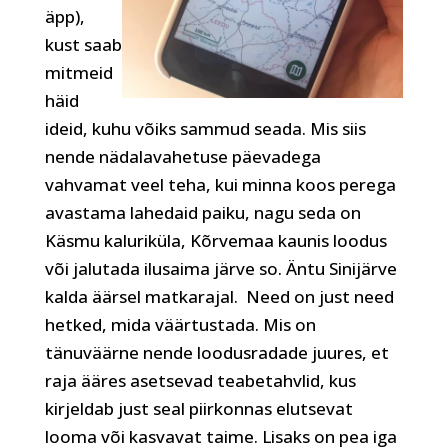
äpp),
kust saab
mitmeid
häid
ideid, kuhu võiks sammud seada. Mis siis
nende nädalavahetuse päevadega
vahvamat veel teha, kui minna koos perega
avastama lahedaid paiku, nagu seda on
Käsmu kaluriküla, Kõrvemaa kaunis loodus
või jalutada ilusaima järve so. Äntu Sinijärve
kalda äärsel matkarajal. Need on just need
hetked, mida väärtustada. Mis on
tänuväärne nende loodusradade juures, et
raja ääres asetsevad teabetahvlid, kus
kirjeldab just seal piirkonnas elutsevat
looma või kasvavat taime. Lisaks on pea iga