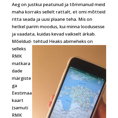
Aeg on justkui peatunud ja tõmmanud meid
maha korraks sellelt rattalt, et omi mõtteid
ritta seada ja uusi plaane teha. Mis on
hetkel parim moodus, kui minna loodusesse
ja vaadata, kuidas kevad vaikselt ärkab.
Mõeldud- tehtud
Heaks abimeheks on
selleks
RMK
matkara
dade
märgiste
ga
Eestimaa
kaart
(samuti
RMK