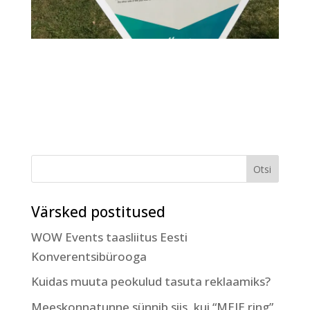
Värsked postitused
WOW Events taasliitus Eesti
Konverentsibürooga
Kuidas muuta peokulud tasuta reklaamiks?
Meeskonnatunne sünnib siis, kui “MEIE ring”