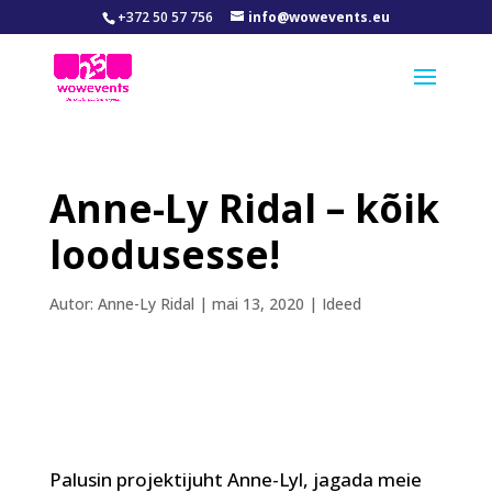
+372 50 57 756
info@wowevents.eu
Anne-Ly Ridal – kõik
loodusesse!
Autor:
Anne-Ly Ridal
|
mai 13, 2020
|
Ideed
Palusin projektijuht Anne-Lyl, jagada meie